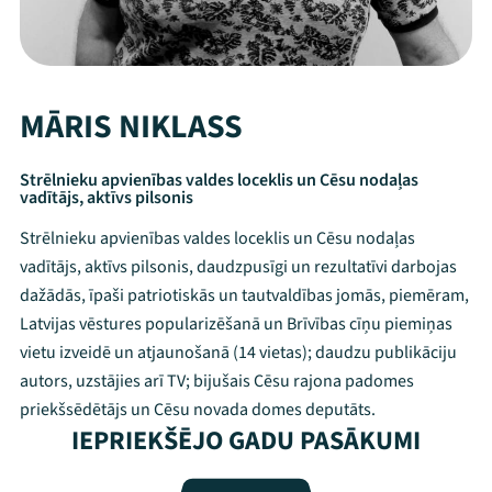
MĀRIS NIKLASS
Strēlnieku apvienības valdes loceklis un Cēsu nodaļas
vadītājs, aktīvs pilsonis
Strēlnieku apvienības valdes loceklis un Cēsu nodaļas
vadītājs, aktīvs pilsonis, daudzpusīgi un rezultatīvi darbojas
dažādās, īpaši patriotiskās un tautvaldības jomās, piemēram,
Latvijas vēstures popularizēšanā un Brīvības cīņu piemiņas
vietu izveidē un atjaunošanā (14 vietas); daudzu publikāciju
autors, uzstājies arī TV; bijušais Cēsu rajona padomes
Mana programma
priekšsēdētājs un Cēsu novada domes deputāts.
IEPRIEKŠĒJO GADU PASĀKUMI
Festivāls