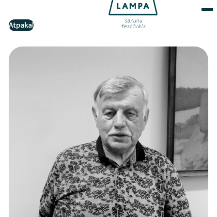
Atpakaļ