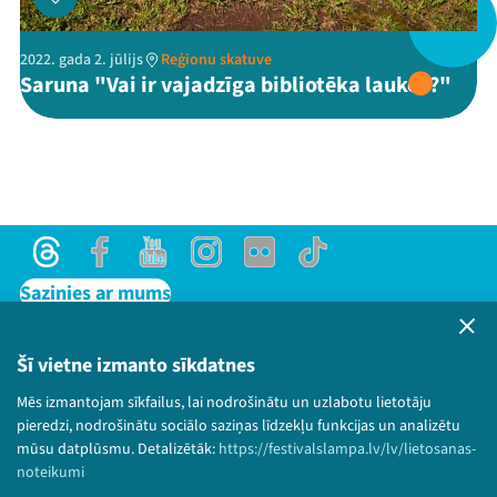
2022. gada 2. jūlijs
Reģionu skatuve
Threads
Facebook
Youtube
X
Instagram
Flick
TikTok
Saruna "Vai ir vajadzīga bibliotēka laukos?"
Threads
Facebook
Youtube
Instagram
Flick
TikTok
Sazinies ar mums
Privātuma politika
Lietošanas noteikumi un sīkdatņu politika
Šī vietne izmanto sīkdatnes
Bērnu aizsardzības politika
Mēs izmantojam sīkfailus, lai nodrošinātu un uzlabotu lietotāju
© 2026 Sarunu festivāls LAMPA Visas tiesības
pieredzi, nodrošinātu sociālo saziņas līdzekļu funkcijas un analizētu
paturētas.
mūsu datplūsmu. Detalizētāk:
https://festivalslampa.lv/lv/lietosanas-
noteikumi