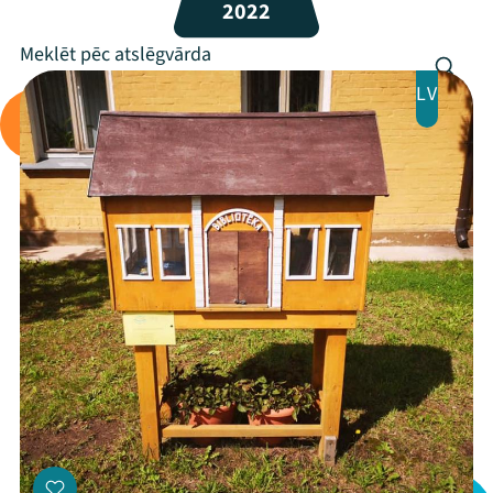
Programma
2022
Arhīvs
LV
Viņi bija LAMPĀ 2026
Jaunumi
Ziedo
Veikals
Kontakti