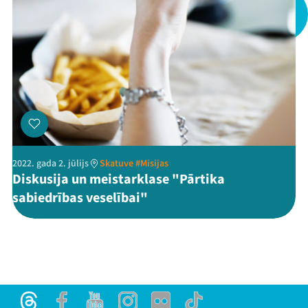
Threads
Facebook
Youtube
X
Instagram
Flick
TikTok
2022. gada 2. jūlijs
Skatuve #Misijas
Diskusija un meistarklase "Pārtika
sabiedrības veselībai"