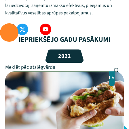
Mana programma
lai iedzīvotāji saņemtu izmaksu efektīvus, pieejamus un
kvalitatīvus veselības aprūpes pakalpojumus.
Festivāls
Programma
IEPRIEKŠĒJO GADU PASĀKUMI
Arhīvs
2022
Viņi bija LAMPĀ 2026
Jaunumi
LV
Ziedo
Veikals
Kontakti