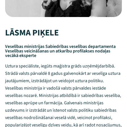
LĀSMA PIĶELE
Veselības ministrijas Sabiedrības veselības departamenta
Veselības veicināšanas un atkarību profilakses nodaļas
vecākā eksperte
Uztura speciāliste, iegūts maģistra grāds uzņēmējdarbībā.
Strādā valsts pārvaldē 8 gadus galvenokārt ar veselīga uztura
jautājumiem, izstrādājot un veidojot uztura politiku.
Veselības ministrija ir vadošā valsts pārvaldes iestāde
veselības nozarē. Ministrijas atbildībā ir sabiedrības veselība,
veselības aprūpe un farmācija. Galvenais ministrijas
uzdevums ir izstrādāt un īstenot valsts politiku sabiedrības
veselības nodrošināšanai veselā vidē, veicinot profilaksi,
popularizējot veselīgu dzīves veidu, kā arī radot nosacījumus,