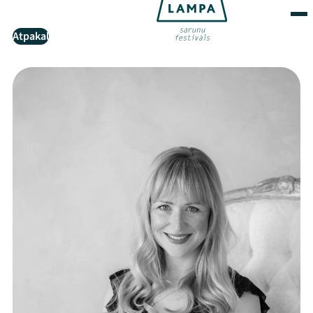
Atpakaļ