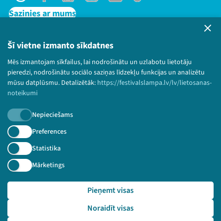
Threads
Facebook
Youtube
Instagram
Flick
TikTok
Sazinies ar mums
Privātuma politika
Lietošanas noteikumi un sīkdatņu politika
Šī vietne izmanto sīkdatnes
Bērnu aizsardzības politika
Mēs izmantojam sīkfailus, lai nodrošinātu un uzlabotu lietotāju
© 2026 Sarunu festivāls LAMPA Visas tiesības
pieredzi, nodrošinātu sociālo saziņas līdzekļu funkcijas un analizētu
paturētas.
mūsu datplūsmu. Detalizētāk:
https://festivalslampa.lv/lv/lietosanas-
noteikumi
Nepieciešams
Piesakies jaunumiem!
Preferences
Statistika
Nepalaid garām aktuālāko informāciju!
Mārketings
Pieņemt visas
Pieteikties
Noraidīt visas
🔗 https://festivalslampa.lv/lv/dalibnieki/4834