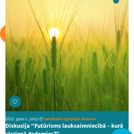
Arhīvs
Viņi bija LAMPĀ 2026
Jaunumi
Ziedo
Veikals
Kontakti
2022. gada 1. jūlijs
Swedbank Ilgtspējas skatuve
Diskusija “Futūrisms lauksaimniecībā – kurā