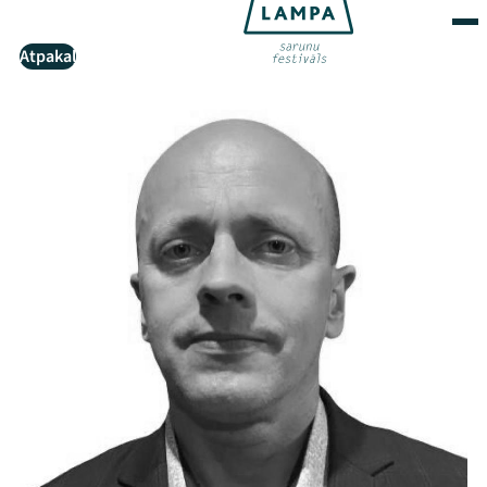
Atpakaļ