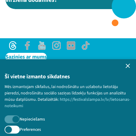
virzienā dodamies?”
Threads
Facebook
Youtube
X
Instagram
Flick
TikTok
Threads
Facebook
Youtube
Instagram
Flick
TikTok
Sazinies ar mums
Privātuma politika
Lietošanas noteikumi un sīkdatņu politika
Šī vietne izmanto sīkdatnes
Bērnu aizsardzības politika
Mēs izmantojam sīkfailus, lai nodrošinātu un uzlabotu lietotāju
© 2026 Sarunu festivāls LAMPA Visas tiesības
pieredzi, nodrošinātu sociālo saziņas līdzekļu funkcijas un analizētu
paturētas.
mūsu datplūsmu. Detalizētāk:
https://festivalslampa.lv/lv/lietosanas-
noteikumi
Nepieciešams
Piesakies jaunumiem!
Preferences