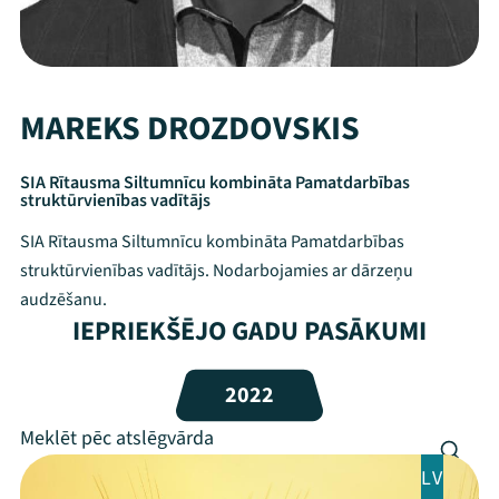
MAREKS DROZDOVSKIS
SIA Rītausma Siltumnīcu kombināta Pamatdarbības
struktūrvienības vadītājs
SIA Rītausma Siltumnīcu kombināta Pamatdarbības
struktūrvienības vadītājs. Nodarbojamies ar dārzeņu
audzēšanu.
IEPRIEKŠĒJO GADU PASĀKUMI
Mana programma
2022
Festivāls
Programma
LV