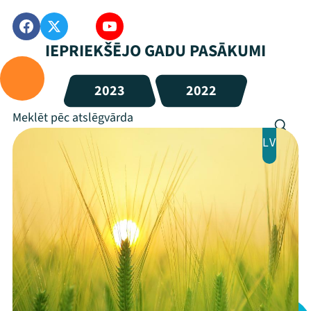
IEPRIEKŠĒJO GADU PASĀKUMI
2023
2022
LV
Mana programma
Festivāls
Programma
Arhīvs
Viņi bija LAMPĀ 2026