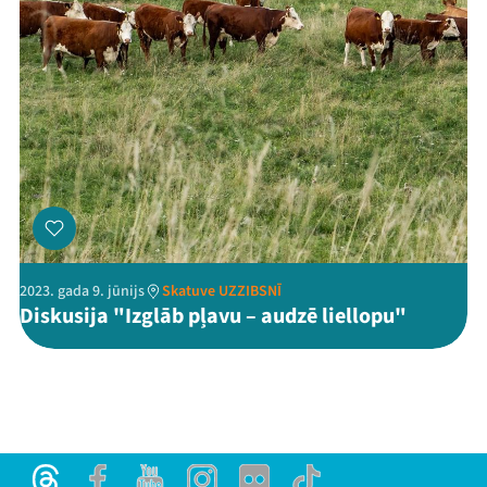
2023. gada 9. jūnijs
Skatuve UZZIBSNĪ
Diskusija "Izglāb pļavu – audzē liellopu"