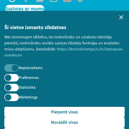
Threads
Facebook
Youtube
Instagram
Flick
TikTok
Sazinies ar mums
Privātuma politika
Lietošanas noteikumi un sīkdatņu politika
Šī vietne izmanto sīkdatnes
Bērnu aizsardzības politika
Mēs izmantojam sīkfailus, lai nodrošinātu un uzlabotu lietotāju
© 2026 Sarunu festivāls LAMPA Visas tiesības
pieredzi, nodrošinātu sociālo saziņas līdzekļu funkcijas un analizētu
paturētas.
mūsu datplūsmu. Detalizētāk:
https://festivalslampa.lv/lv/lietosanas-
noteikumi
Nepieciešams
Piesakies jaunumiem!
Preferences
Statistika
Nepalaid garām aktuālāko informāciju!
Mārketings
Pieņemt visas
Pieteikties
Noraidīt visas