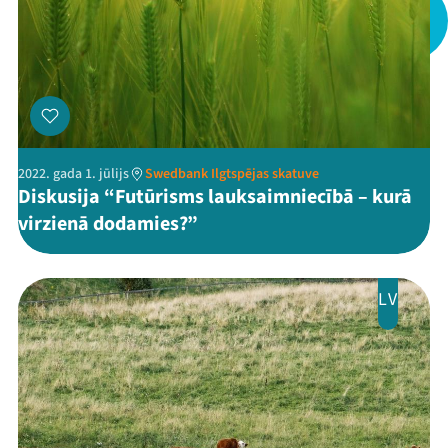
Jaunumi
Ziedo
Veikals
Kontakti
2022. gada 1. jūlijs
Swedbank Ilgtspējas skatuve
Diskusija “Futūrisms lauksaimniecībā – kurā
virzienā dodamies?”
LV
Threads
Facebook
Youtube
X
Instagram
Flick
TikTok