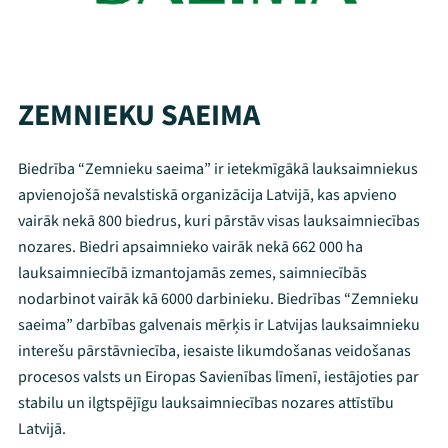
ZEMNIEKU SAEIMA
Biedrība “Zemnieku saeima” ir ietekmīgākā lauksaimniekus
apvienojošā nevalstiskā organizācija Latvijā, kas apvieno
vairāk nekā 800 biedrus, kuri pārstāv visas lauksaimniecības
nozares. Biedri apsaimnieko vairāk nekā 662 000 ha
lauksaimniecībā izmantojamās zemes, saimniecībās
nodarbinot vairāk kā 6000 darbinieku. Biedrības “Zemnieku
saeima” darbības galvenais mērķis ir Latvijas lauksaimnieku
interešu pārstāvniecība, iesaiste likumdošanas veidošanas
procesos valsts un Eiropas Savienības līmenī, iestājoties par
stabilu un ilgtspējīgu lauksaimniecības nozares attīstību
Latvijā.