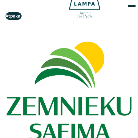
Atpakaļ