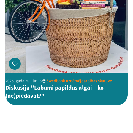
2025. gada 20. jūnijs
Swedbank uzņēmējdarbības skatuve
Diskusija "Labumi papildus algai – ko
(ne)piedāvāt?"