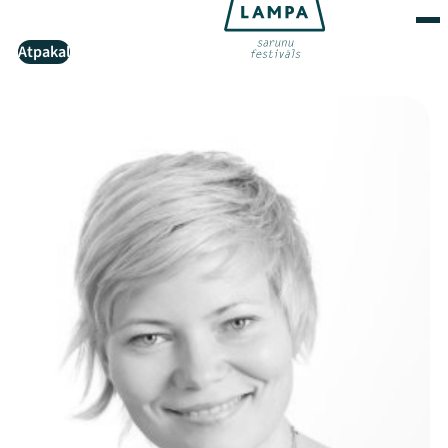
Atpakaļ