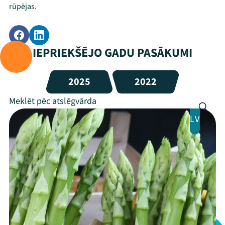
rūpējas.
IEPRIEKŠĒJO GADU PASĀKUMI
2025
2022
LV
Mana programma
Festivāls
Programma
Arhīvs