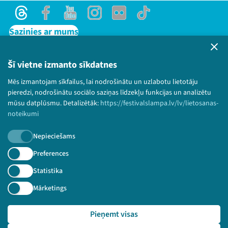
Threads
Facebook
Youtube
Instagram
Flick
TikTok
Sazinies ar mums
Privātuma politika
Lietošanas noteikumi un sīkdatņu politika
Šī vietne izmanto sīkdatnes
Bērnu aizsardzības politika
Mēs izmantojam sīkfailus, lai nodrošinātu un uzlabotu lietotāju
© 2026 Sarunu festivāls LAMPA Visas tiesības
pieredzi, nodrošinātu sociālo saziņas līdzekļu funkcijas un analizētu
paturētas.
mūsu datplūsmu. Detalizētāk:
https://festivalslampa.lv/lv/lietosanas-
noteikumi
Nepieciešams
Piesakies jaunumiem!
Preferences
Statistika
Nepalaid garām aktuālāko informāciju!
Mārketings
Pieņemt visas
Pieteikties