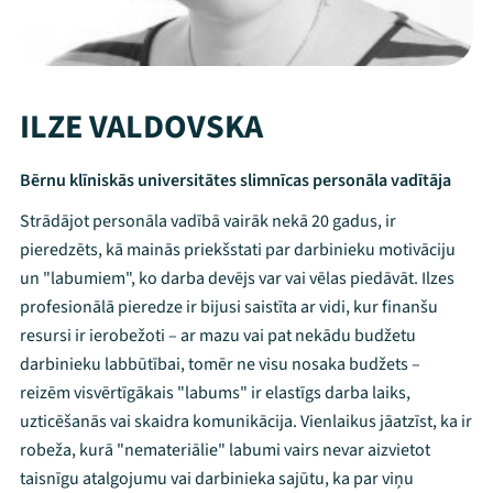
ILZE VALDOVSKA
Bērnu klīniskās universitātes slimnīcas personāla vadītāja
Strādājot personāla vadībā vairāk nekā 20 gadus, ir
pieredzēts, kā mainās priekšstati par darbinieku motivāciju
un "labumiem", ko darba devējs var vai vēlas piedāvāt. Ilzes
profesionālā pieredze ir bijusi saistīta ar vidi, kur finanšu
resursi ir ierobežoti – ar mazu vai pat nekādu budžetu
darbinieku labbūtībai, tomēr ne visu nosaka budžets –
reizēm visvērtīgākais "labums" ir elastīgs darba laiks,
uzticēšanās vai skaidra komunikācija. Vienlaikus jāatzīst, ka ir
robeža, kurā "nemateriālie" labumi vairs nevar aizvietot
taisnīgu atalgojumu vai darbinieka sajūtu, ka par viņu