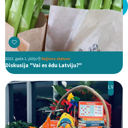
Viņi bija LAMPĀ 2026
Jaunumi
Ziedo
Veikals
Kontakti
2022. gada 1. jūlijs
Reģionu skatuve
Diskusija "Vai es ēdu Latviju?"
LV
Threads
Facebook
Youtube
X
Instagram
Flick
TikTok