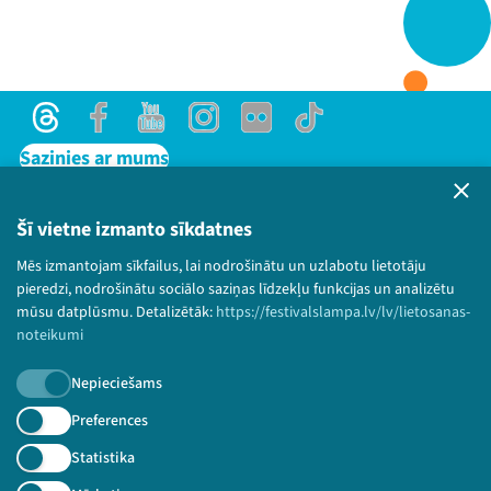
Threads
Facebook
Youtube
X
Instagram
Flick
TikTok
Threads
Facebook
Youtube
Instagram
Flick
TikTok
Sazinies ar mums
Privātuma politika
Lietošanas noteikumi un sīkdatņu politika
Šī vietne izmanto sīkdatnes
Bērnu aizsardzības politika
Mēs izmantojam sīkfailus, lai nodrošinātu un uzlabotu lietotāju
© 2026 Sarunu festivāls LAMPA Visas tiesības
pieredzi, nodrošinātu sociālo saziņas līdzekļu funkcijas un analizētu
paturētas.
mūsu datplūsmu. Detalizētāk:
https://festivalslampa.lv/lv/lietosanas-
noteikumi
Nepieciešams
Piesakies jaunumiem!
Preferences
Statistika
Nepalaid garām aktuālāko informāciju!