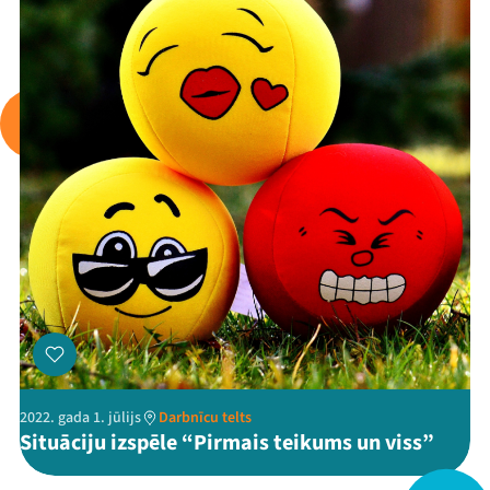
Viņi bija LAMPĀ 2026
Jaunumi
Ziedo
Veikals
Kontakti
2022. gada 1. jūlijs
Darbnīcu telts
Situāciju izspēle “Pirmais teikums un viss”