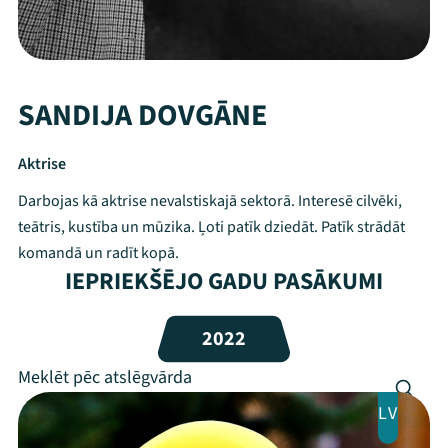
SANDIJA DOVGĀNE
Aktrise
Darbojas kā aktrise nevalstiskajā sektorā. Interesē cilvēki,
teātris, kustība un mūzika. Ļoti patīk dziedāt. Patīk strādāt
komandā un radīt kopā.
IEPRIEKŠĒJO GADU PASĀKUMI
Mana programma
2022
Festivāls
Programma
LV
Arhīvs