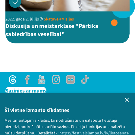
2022. gada 2. jūlijs
Skatuve #Misijas
Threads
Facebook
Youtube
X
Instagram
Flick
TikTok
Diskusija un meistarklase "Pārtika
sabiedrības veselībai"
Threads
Facebook
Youtube
Instagram
Flick
TikTok
Sazinies ar mums
Privātuma politika
Lietošanas noteikumi un sīkdatņu politika
Šī vietne izmanto sīkdatnes
Bērnu aizsardzības politika
Mēs izmantojam sīkfailus, lai nodrošinātu un uzlabotu lietotāju
© 2026 Sarunu festivāls LAMPA Visas tiesības
pieredzi, nodrošinātu sociālo saziņas līdzekļu funkcijas un analizētu
paturētas.
mūsu datplūsmu. Detalizētāk:
https://festivalslampa.lv/lv/lietosanas-