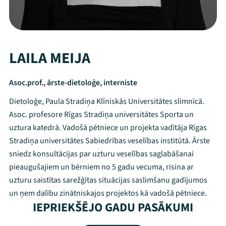
LAILA MEIJA
Asoc.prof., ārste-dietoloģe, interniste
Dietoloģe, Paula Stradiņa Klīniskās Universitātes slimnīcā.
Asoc. profesore Rīgas Stradiņa universitātes Sporta un
uztura katedrā. Vadošā pētniece un projekta vadītāja Rīgas
Stradiņa universitātes Sabiedrības veselības institūtā. Ārste
sniedz konsultācijas par uzturu veselības saglabāšanai
pieaugušajiem un bērniem no 5 gadu vecuma, risina ar
uzturu saistītas sarežģītas situācijas saslimšanu gadījumos
Mana programma
un ņem dalību zinātniskajos projektos kā vadošā pētniece.
IEPRIEKŠĒJO GADU PASĀKUMI
Festivāls