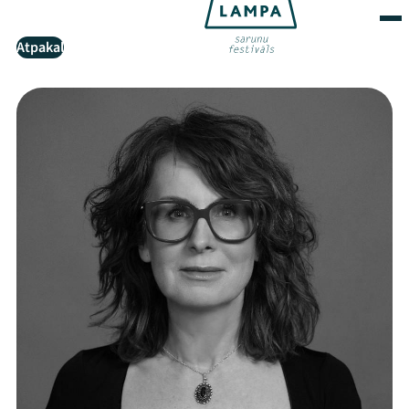
Atpakaļ