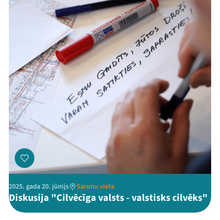
2025. gada 20. jūnijs
Sarunu vieta
Diskusija "Cilvēcīga valsts - valstisks cilvēks"