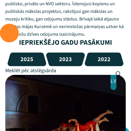
publisko, privāto un NVO sektoru. Īstenojusi kopienu un
publiskās mākslas projektus, rakstījusi gan mākslas un
muzeju kritiku, gan ceļojumu stāstus. Brīvajā laikā atjauno
dzimtas mājas Kurzemē un nerimstošas pārmaiņas uztver kā
aizraujošu dzīves ceļojuma izaicinājumu.
IEPRIEKŠĒJO GADU PASĀKUMI
2025
2023
2022
LV