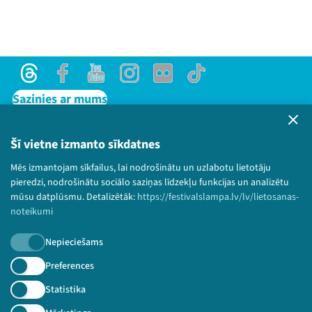
Threads
Facebook
Youtube
Instagram
Flick
TikTok
Sazinies ar mums
Privātuma politika
Lietošanas noteikumi un sīkdatņu politika
Šī vietne izmanto sīkdatnes
Bērnu aizsardzības politika
Mēs izmantojam sīkfailus, lai nodrošinātu un uzlabotu lietotāju
© 2026 Sarunu festivāls LAMPA Visas tiesības
pieredzi, nodrošinātu sociālo saziņas līdzekļu funkcijas un analizētu
paturētas.
mūsu datplūsmu. Detalizētāk:
https://festivalslampa.lv/lv/lietosanas-
noteikumi
Nepieciešams
Piesakies jaunumiem!
Preferences
Statistika
Nepalaid garām aktuālāko informāciju!