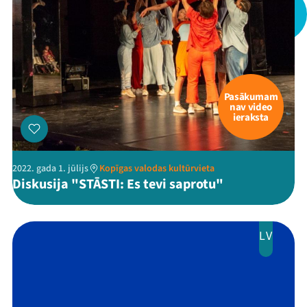
Mana programma
Festivāls
Pasākumam
nav video
Programma
ieraksta
Arhīvs
2022. gada 1. jūlijs
Kopīgas valodas kultūrvieta
Viņi bija LAMPĀ 2026
Diskusija "STĀSTI: Es tevi saprotu"
Jaunumi
LV
Ziedo
Veikals