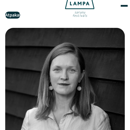
Atpakaļ