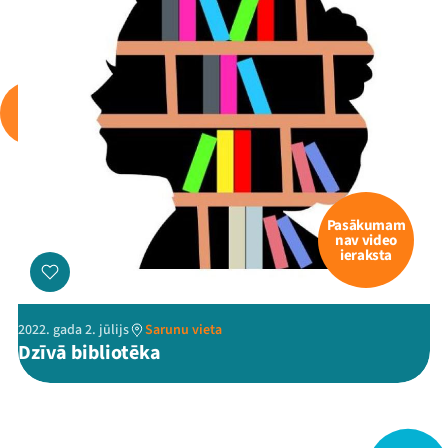
Viņi bija LAMPĀ 2026
Jaunumi
Ziedo
Veikals
Kontakti
Pasākumam
nav video
ieraksta
2022. gada 2. jūlijs
Sarunu vieta
Dzīvā bibliotēka
Threads
Facebook
Youtube
X
Instagram
Flick
TikTok