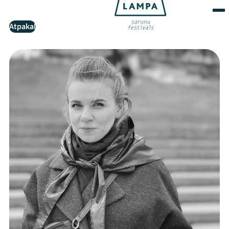
Atpakaļ