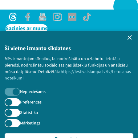
Threads
Facebook
Youtube
Instagram
Flick
TikTok
Sazinies ar mums
Privātuma politika
Lietošanas noteikumi un sīkdatņu politika
Šī vietne izmanto sīkdatnes
Bērnu aizsardzības politika
Mēs izmantojam sīkfailus, lai nodrošinātu un uzlabotu lietotāju
© 2026 Sarunu festivāls LAMPA Visas tiesības
pieredzi, nodrošinātu sociālo saziņas līdzekļu funkcijas un analizētu
paturētas.
mūsu datplūsmu. Detalizētāk:
https://festivalslampa.lv/lv/lietosanas-
noteikumi
Nepieciešams
Piesakies jaunumiem!
Preferences
Statistika
Nepalaid garām aktuālāko informāciju!
Mārketings