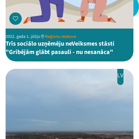
Jaunumi
Ziedo
Veikals
2022. gada 1. jūlijs
Reģionu skatuve
Trīs sociālo uzņēmēju neVeiksmes stāsti
Kontakti
"Gribējām glābt pasauli - nu nesanāca"
LV
Threads
Facebook
Youtube
X
Instagram
Flick
TikTok