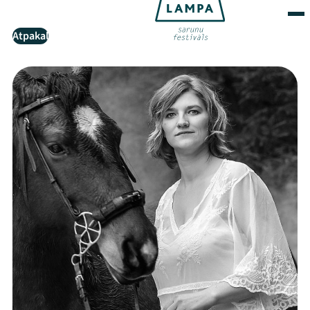
Atpakaļ