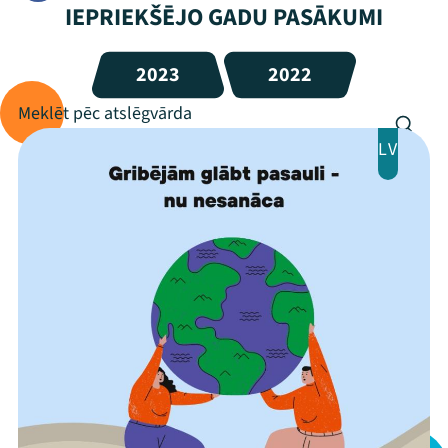
IEPRIEKŠĒJO GADU PASĀKUMI
2023
2022
LV
Mana programma
Festivāls
Programma
Arhīvs
Viņi bija LAMPĀ 2026