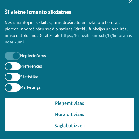
Privātuma politika
Lietošanas noteikumi un sīkdatņu politika
Šī vietne izmanto sīkdatnes
Bērnu aizsardzības politika
Mēs izmantojam sīkfailus, lai nodrošinātu un uzlabotu lietotāju
© 2026 Sarunu festivāls LAMPA Visas tiesības
pieredzi, nodrošinātu sociālo saziņas līdzekļu funkcijas un analizētu
paturētas.
mūsu datplūsmu. Detalizētāk:
https://festivalslampa.lv/lv/lietosanas-
noteikumi
Nepieciešams
Piesakies jaunumiem!
Preferences
Statistika
Nepalaid garām aktuālāko informāciju!
Mārketings
Pieņemt visas
Pieteikties
Noraidīt visas
🔗 https://festivalslampa.lv/lv/dalibnieki/4600
Saglabāt izvēli