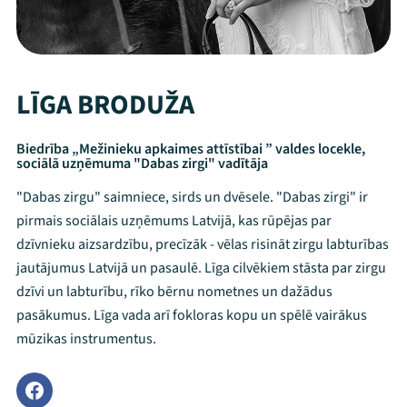
LĪGA BRODUŽA
Biedrība „Mežinieku apkaimes attīstībai ” valdes locekle,
sociālā uzņēmuma "Dabas zirgi" vadītāja
"Dabas zirgu" saimniece, sirds un dvēsele. "Dabas zirgi" ir
pirmais sociālais uzņēmums Latvijā, kas rūpējas par
dzīvnieku aizsardzību, precīzāk - vēlas risināt zirgu labturības
jautājumus Latvijā un pasaulē. Līga cilvēkiem stāsta par zirgu
dzīvi un labturību, rīko bērnu nometnes un dažādus
pasākumus. Līga vada arī fokloras kopu un spēlē vairākus
mūzikas instrumentus.