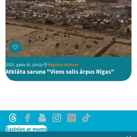
2023. gada 10. jūnijs
Reģionu skatuve
Atklāta saruna "Viens solis ārpus Rīgas"
Threads
Facebook
Youtube
Instagram
Flick
TikTok
Sazinies ar mums