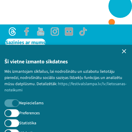
Threads
Facebook
Youtube
X
Instagram
Flick
TikTok
Threads
Facebook
Youtube
Instagram
Flick
TikTok
Sazinies ar mums
Privātuma politika
Lietošanas noteikumi un sīkdatņu politika
Šī vietne izmanto sīkdatnes
Bērnu aizsardzības politika
Mēs izmantojam sīkfailus, lai nodrošinātu un uzlabotu lietotāju
© 2026 Sarunu festivāls LAMPA Visas tiesības
pieredzi, nodrošinātu sociālo saziņas līdzekļu funkcijas un analizētu
paturētas.
mūsu datplūsmu. Detalizētāk:
https://festivalslampa.lv/lv/lietosanas-
noteikumi
Nepieciešams
Piesakies jaunumiem!
Preferences
Statistika
Nepalaid garām aktuālāko informāciju!