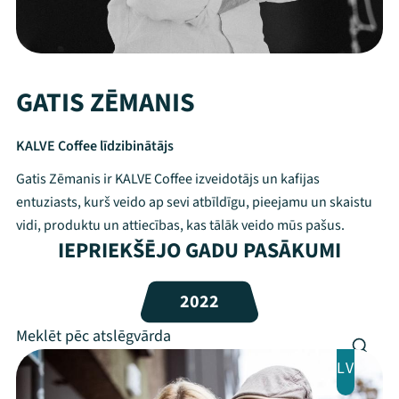
GATIS ZĒMANIS
KALVE Coffee līdzibinātājs
Gatis Zēmanis ir KALVE Coffee izveidotājs un kafijas
entuziasts, kurš veido ap sevi atbīldīgu, pieejamu un skaistu
vidi, produktu un attiecības, kas tālāk veido mūs pašus.
IEPRIEKŠĒJO GADU PASĀKUMI
Mana programma
2022
Festivāls
Programma
LV
Arhīvs