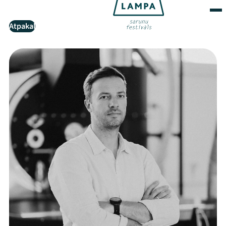
Atpakaļ