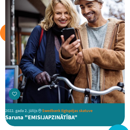
Viņi bija LAMPĀ 2026
Jaunumi
Ziedo
Veikals
Kontakti
2022. gada 2. jūlijs
Swedbank Ilgtspējas skatuve
Saruna "EMISIJAPZINĀTĪBA"