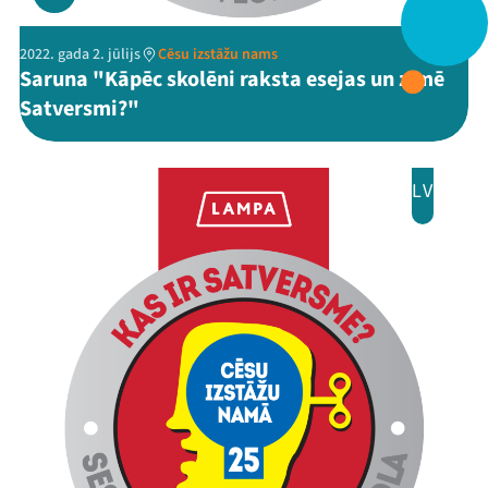
Festivāls
2022. gada 2. jūlijs
Cēsu izstāžu nams
Saruna "Kāpēc skolēni raksta esejas un zīmē
Programma
Satversmi?"
Arhīvs
LV
Viņi bija LAMPĀ 2026
Jaunumi
Ziedo
Veikals
Kontakti