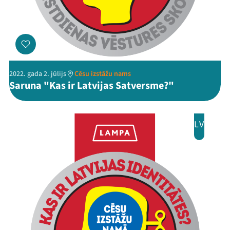
Threads
Facebook
Youtube
X
Instagram
Flick
TikTok
2022. gada 2. jūlijs
Cēsu izstāžu nams
Saruna "Kas ir Latvijas Satversme?"
LV