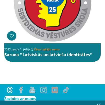
2022. gada 2. jūlijs
Cēsu izstāžu nams
Saruna "Latviskās un latviešu identitātes"
Threads
Facebook
Youtube
Instagram
Flick
TikTok
Sazinies ar mums