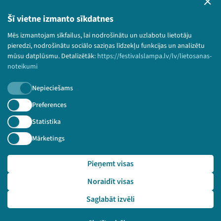
Privātuma politika
Lietošanas noteikumi un sīkdatņu politika
Šī vietne izmanto sīkdatnes
Bērnu aizsardzības politika
Mēs izmantojam sīkfailus, lai nodrošinātu un uzlabotu lietotāju
© 2026 Sarunu festivāls LAMPA Visas tiesības
pieredzi, nodrošinātu sociālo saziņas līdzekļu funkcijas un analizētu
paturētas.
mūsu datplūsmu. Detalizētāk:
https://festivalslampa.lv/lv/lietosanas-
noteikumi
Nepieciešams
Piesakies jaunumiem!
Preferences
Statistika
Nepalaid garām aktuālāko informāciju!
Mārketings
Pieņemt visas
Pieteikties
Noraidīt visas
🔗 https://festivalslampa.lv/lv/dalibnieki/4480
Saglabāt izvēli