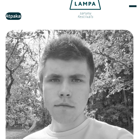
Atpakaļ