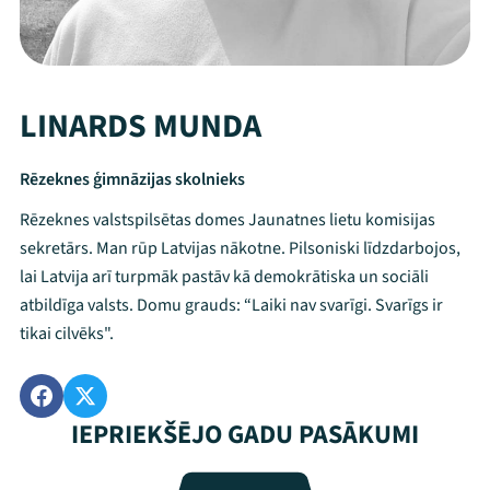
LINARDS MUNDA
Rēzeknes ģimnāzijas skolnieks
Rēzeknes valstspilsētas domes Jaunatnes lietu komisijas
sekretārs. Man rūp Latvijas nākotne. Pilsoniski līdzdarbojos,
lai Latvija arī turpmāk pastāv kā demokrātiska un sociāli
atbildīga valsts. Domu grauds: “Laiki nav svarīgi. Svarīgs ir
tikai cilvēks".
IEPRIEKŠĒJO GADU PASĀKUMI