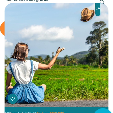
Arhīvs
LV
Viņi bija LAMPĀ 2026
Jaunumi
Ziedo
Veikals
Kontakti