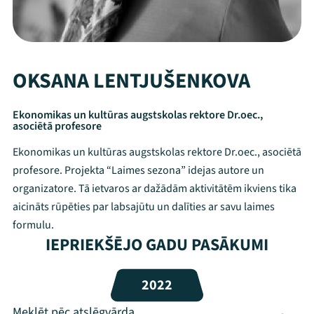
OKSANA LENTJUŠENKOVA
Ekonomikas un kultūras augstskolas rektore Dr.oec.,
asociētā profesore
Ekonomikas un kultūras augstskolas rektore Dr.oec., asociētā
profesore. Projekta “Laimes sezona” idejas autore un
organizatore. Tā ietvaros ar dažādām aktivitātēm ikviens tika
aicināts rūpēties par labsajūtu un dalīties ar savu laimes
formulu.
Mana programma
IEPRIEKŠĒJO GADU PASĀKUMI
Festivāls
2022
Programma