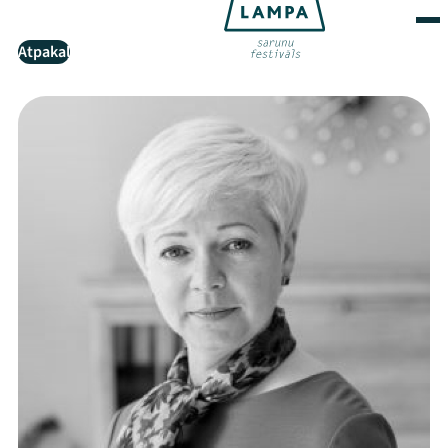
Atpakaļ