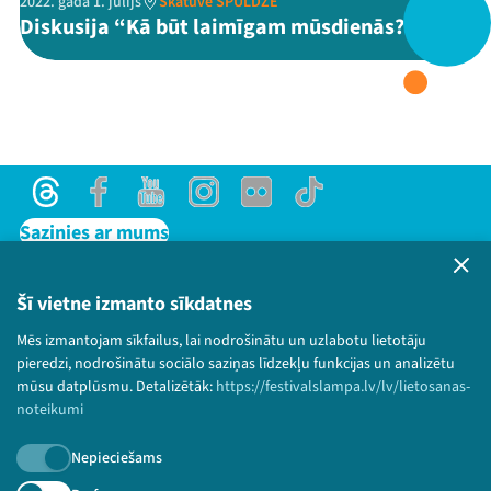
2022. gada 1. jūlijs
Skatuve SPULDZE
Diskusija “Kā būt laimīgam mūsdienās?”
Threads
Facebook
Youtube
X
Instagram
Flick
TikTok
Threads
Facebook
Youtube
Instagram
Flick
TikTok
Sazinies ar mums
Privātuma politika
Lietošanas noteikumi un sīkdatņu politika
Šī vietne izmanto sīkdatnes
Bērnu aizsardzības politika
Mēs izmantojam sīkfailus, lai nodrošinātu un uzlabotu lietotāju
© 2026 Sarunu festivāls LAMPA Visas tiesības
pieredzi, nodrošinātu sociālo saziņas līdzekļu funkcijas un analizētu
paturētas.
mūsu datplūsmu. Detalizētāk:
https://festivalslampa.lv/lv/lietosanas-
noteikumi
Nepieciešams
Piesakies jaunumiem!