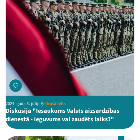
2024. gada 5. jūlijs
Drošā telts
Diskusija "Iesaukums Valsts aizsardzības
dienestā - ieguvums vai zaudēts laiks?"