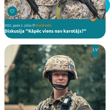
2022. gada 2. jūlijs
Drošā telts
Diskusija "Kāpēc viens nav karotājs?"
LV