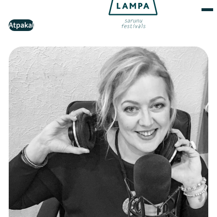
Atpakaļ