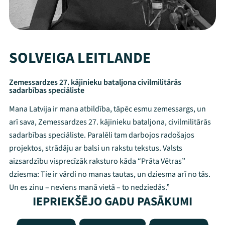
SOLVEIGA LEITLANDE
Zemessardzes 27. kājinieku bataljona civilmilitārās
sadarbības speciāliste
Mana Latvija ir mana atbildība, tāpēc esmu zemessargs, un
arī sava, Zemessardzes 27. kājinieku bataljona, civilmilitārās
sadarbības speciāliste. Paralēli tam darbojos radošajos
projektos, strādāju ar balsi un rakstu tekstus. Valsts
aizsardzību visprecīzāk raksturo kāda “Prāta Vētras”
dziesma: Tie ir vārdi no manas tautas, un dziesma arī no tās.
Un es zinu – neviens manā vietā – to nedziedās.”
IEPRIEKŠĒJO GADU PASĀKUMI