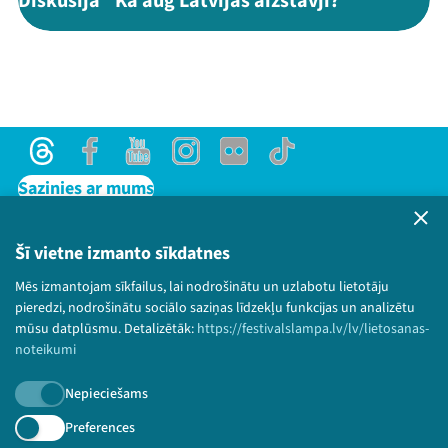
Diskusija "Kā aug Latvijas aizstāvji?"
Threads
Facebook
Youtube
Instagram
Flick
TikTok
Sazinies ar mums
Privātuma politika
Lietošanas noteikumi un sīkdatņu politika
Šī vietne izmanto sīkdatnes
Bērnu aizsardzības politika
Mēs izmantojam sīkfailus, lai nodrošinātu un uzlabotu lietotāju
© 2026 Sarunu festivāls LAMPA Visas tiesības
pieredzi, nodrošinātu sociālo saziņas līdzekļu funkcijas un analizētu
paturētas.
mūsu datplūsmu. Detalizētāk:
https://festivalslampa.lv/lv/lietosanas-
noteikumi
Nepieciešams
Piesakies jaunumiem!
Preferences