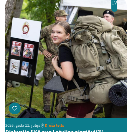
LV
2026. gada 11. jūlijs
Drošā telts