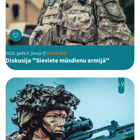
Mana programma
Festivāls
2023. gada 9. jūnijs
Drošā telts
Diskusija "Sieviete mūsdienu armijā"
Programma
Arhīvs
LV
Viņi bija LAMPĀ 2026
Jaunumi
Ziedo
Veikals