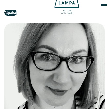
Atpakaļ