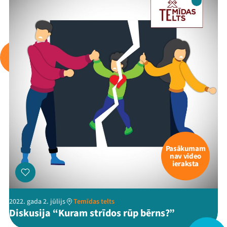
Arhīvs
Viņi bija LAMPĀ 2026
Jaunumi
Ziedo
Veikals
Kontakti
Pasākumam
nav video
ieraksta
2022. gada 2. jūlijs
Temīdas telts
Diskusija “Kuram strīdos rūp bērns?”