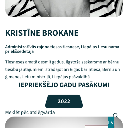
KRISTĪNE BROKANE
Administratīvās rajona tiesas tiesnese, Liepājas tiesu nama
priekšsēdētāja
Tiesneses amatā desmit gadus. Ilgstoša saskarsme ar bērnu
tiesību jautājumiem, strādājot arī Rīgas bāriņtiesā, Bērnu un
ģimenes lietu ministrijā, Liepājas pašvaldībā.
IEPRIEKŠĒJO GADU PASĀKUMI
Mana programma
2022
Festivāls
Programma
LV