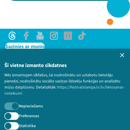
Threads
Facebook
Youtube
X
Instagram
Flick
TikTok
Threads
Facebook
Youtube
Instagram
Flick
TikTok
Sazinies ar mums
Privātuma politika
Lietošanas noteikumi un sīkdatņu politika
Šī vietne izmanto sīkdatnes
Bērnu aizsardzības politika
Mēs izmantojam sīkfailus, lai nodrošinātu un uzlabotu lietotāju
© 2026 Sarunu festivāls LAMPA Visas tiesības
pieredzi, nodrošinātu sociālo saziņas līdzekļu funkcijas un analizētu
paturētas.
mūsu datplūsmu. Detalizētāk:
https://festivalslampa.lv/lv/lietosanas-
noteikumi
Nepieciešams
Piesakies jaunumiem!
Preferences
Statistika
Nepalaid garām aktuālāko informāciju!