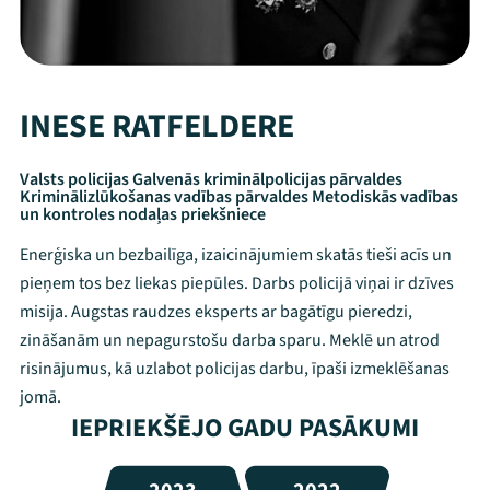
INESE RATFELDERE
Valsts policijas Galvenās kriminālpolicijas pārvaldes
Kriminālizlūkošanas vadības pārvaldes Metodiskās vadības
un kontroles nodaļas priekšniece
Enerģiska un bezbailīga, izaicinājumiem skatās tieši acīs un
pieņem tos bez liekas piepūles. Darbs policijā viņai ir dzīves
misija. Augstas raudzes eksperts ar bagātīgu pieredzi,
zināšanām un nepagurstošu darba sparu. Meklē un atrod
risinājumus, kā uzlabot policijas darbu, īpaši izmeklēšanas
jomā.
IEPRIEKŠĒJO GADU PASĀKUMI