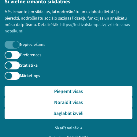
Šī vietne izmanto sīkdatnes
Bērnu aizsardzības politika
Mēs izmantojam sīkfailus, lai nodrošinātu un uzlabotu lietotāju
© 2026 Sarunu festivāls LAMPA Visas tiesības
pieredzi, nodrošinātu sociālo saziņas līdzekļu funkcijas un analizētu
paturētas.
mūsu datplūsmu. Detalizētāk:
https://festivalslampa.lv/lv/lietosanas-
noteikumi
Nepieciešams
Piesakies jaunumiem!
Preferences
Statistika
Nepalaid garām aktuālāko informāciju!
Mārketings
Pieņemt visas
Pieteikties
Noraidīt visas
🔗 https://festivalslampa.lv/lv/dalibnieki/4341
Saglabāt izvēli
Skatīt vairāk
→