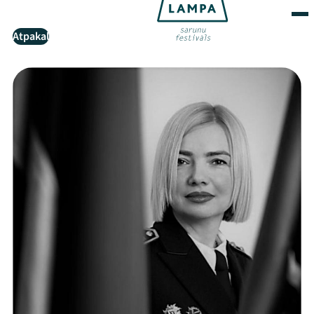
Atpakaļ