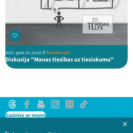
2023. gada 10. jūnijs
Temīdas telts
Diskusija "Manas tiesības uz tiesiskumu"
Threads
Facebook
Youtube
Instagram
Flick
TikTok
Sazinies ar mums
Privātuma politika
Lietošanas noteikumi un sīkdatņu politika