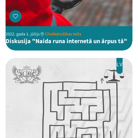
2022. gada 1. jūlijs
Cilvēkdrošības telts
Threads
Facebook
Youtube
X
Instagram
Flick
TikTok
Diskusija "Naida runa internetā un ārpus tā"
LV