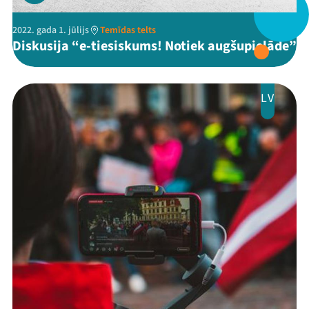
Festivāls
2022. gada 1. jūlijs
Temīdas telts
Diskusija “e-tiesiskums! Notiek augšupielāde”
Programma
Arhīvs
LV
Viņi bija LAMPĀ 2026
Jaunumi
Ziedo
Veikals
Kontakti