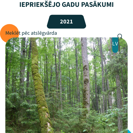
IEPRIEKŠĒJO GADU PASĀKUMI
Programma
2021
Arhīvs
Viņi bija LAMPĀ 2026
LV
Jaunumi
Ziedo
Veikals
Kontakti