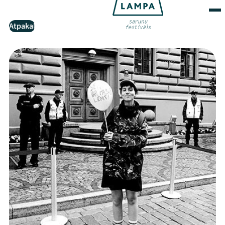
Atpakaļ