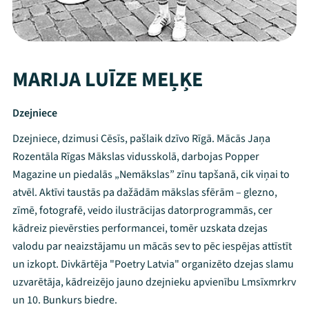
MARIJA LUĪZE MEĻĶE
Dzejniece
Dzejniece, dzimusi Cēsīs, pašlaik dzīvo Rīgā. Mācās Jaņa
Rozentāla Rīgas Mākslas vidusskolā, darbojas Popper
Magazine un piedalās „Nemākslas” zīnu tapšanā, cik viņai to
atvēl. Aktīvi taustās pa dažādām mākslas sfērām – glezno,
zīmē, fotografē, veido ilustrācijas datorprogrammās, cer
kādreiz pievērsties performancei, tomēr uzskata dzejas
valodu par neaizstājamu un mācās sev to pēc iespējas attīstīt
Mana programma
un izkopt. Divkārtēja "Poetry Latvia" organizēto dzejas slamu
uzvarētāja, kādreizējo jauno dzejnieku apvienību Lmsīxmrkrv
un 10. Bunkurs biedre.
Festivāls