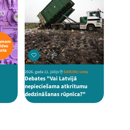
kumam
video
ksta
2026. gada 11. jūlijs
SARUNU vieta
Debates "Vai Latvijā
nepieciešama atkritumu
dedzināšanas rūpnīca?"