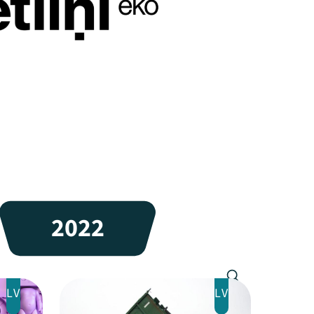
2022
LV
LV