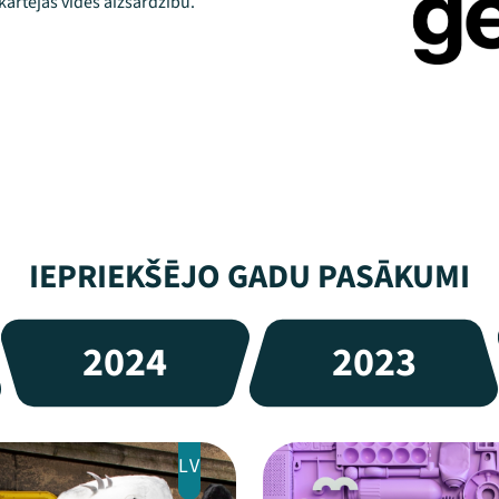
ārtējās vides aizsardzību.
IEPRIEKŠĒJO GADU PASĀKUMI
2024
2023
LV