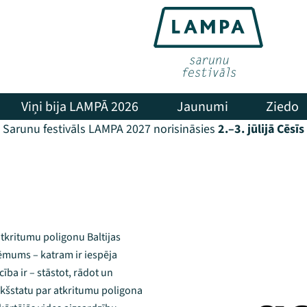
Viņi bija LAMPĀ 2026
Jaunumi
Ziedo
Sarunu festivāls LAMPA 2027 norisināsies
2.–3. jūlijā Cēsīs
atkritumu poligonu Baltijas
ņēmums – katram ir iespēja
cība ir – stāstot, rādot un
ekšstatu par atkritumu poligona