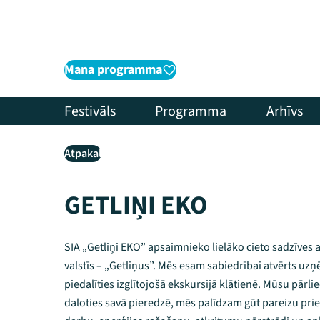
Mana programma
Festivāls
Programma
Arhīvs
Atpakaļ
GETLIŅI EKO
SIA „Getliņi EKO” apsaimnieko lielāko cieto sadzīves 
valstīs – „Getliņus”. Mēs esam sabiedrībai atvērts uz
piedalīties izglītojošā ekskursijā klātienē. Mūsu pārlie
daloties savā pieredzē, mēs palīdzam gūt pareizu pri