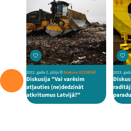
2022. gada 2. jūlijs
Skatuve UZZIBSNĪ
2023. gada
Diskusija "Vai varēsim
Diskus
atļauties (ne)dedzināt
radītā
atkritumus Latvijā?"
parad