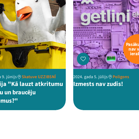
Pasā
nav 
iera
 9. jūnijs
Skatuve UZZIBSNĪ
2024. gada 5. jūlijs
Poligons
ija "Kā lauzt atkritumu
Izmests nav zudis!
ju un braucēju
umus?"