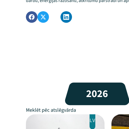
darbu, enerģijas ražošanu, atkritumu pārstrādi un apk
2026
LV