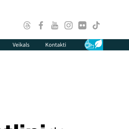
Threads
Facebook
Youtube
Instagram
Flick
TikTok
Veikals
Kontakti
Pieejamība
Ilgtspēja