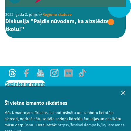
2022. gada 2. jūlijs
Reģionu skatuve
Diskusija "Paļdis nūvodam, ka aizslēdze
Threads
Facebook
Youtube
X
Instagram
Flick
TikTok
školu!"
Threads
Facebook
Youtube
Instagram
Flick
TikTok
Sazinies ar mums
Privātuma politika
Lietošanas noteikumi un sīkdatņu politika
Šī vietne izmanto sīkdatnes
Bērnu aizsardzības politika
Mēs izmantojam sīkfailus, lai nodrošinātu un uzlabotu lietotāju
© 2026 Sarunu festivāls LAMPA Visas tiesības
pieredzi, nodrošinātu sociālo saziņas līdzekļu funkcijas un analizētu
paturētas.
mūsu datplūsmu. Detalizētāk:
https://festivalslampa.lv/lv/lietosanas-