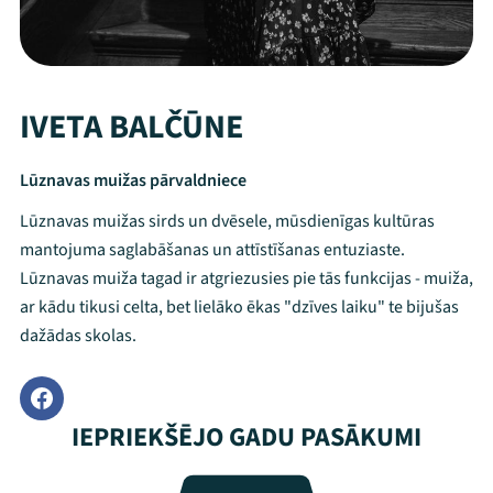
IVETA BALČŪNE
Lūznavas muižas pārvaldniece
Lūznavas muižas sirds un dvēsele, mūsdienīgas kultūras
mantojuma saglabāšanas un attīstīšanas entuziaste.
Lūznavas muiža tagad ir atgriezusies pie tās funkcijas - muiža,
ar kādu tikusi celta, bet lielāko ēkas "dzīves laiku" te bijušas
dažādas skolas.
Mana programma
IEPRIEKŠĒJO GADU PASĀKUMI
Festivāls