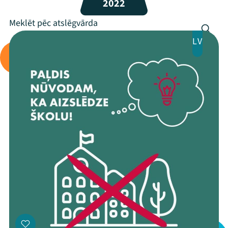
2022
Programma
Arhīvs
LV
Viņi bija LAMPĀ 2026
Jaunumi
Ziedo
Veikals
Kontakti