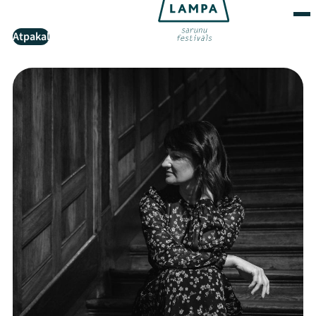
Atpakaļ