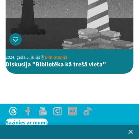
2024. gada 5. jūlijs
Bibliotopija
Diskusija "Bibliotēka kā trešā vieta"
Threads
Facebook
Youtube
Instagram
Flick
TikTok
Sazinies ar mums
Privātuma politika