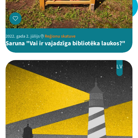
Ziedo
Veikals
2022. gada 2. jūlijs
Reģionu skatuve
Kontakti
Saruna "Vai ir vajadzīga bibliotēka laukos?"
LV
Threads
Facebook
Youtube
X
Instagram
Flick
TikTok