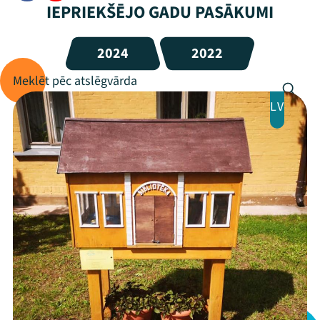
IEPRIEKŠĒJO GADU PASĀKUMI
2024
2022
LV
Mana programma
Festivāls
Programma
Arhīvs
Viņi bija LAMPĀ 2026
Jaunumi