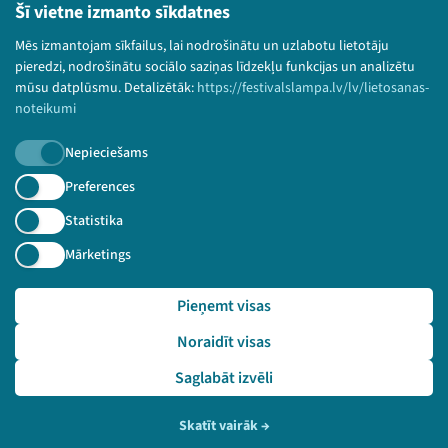
Lietošanas noteikumi un sīkdatņu politika
Šī vietne izmanto sīkdatnes
Bērnu aizsardzības politika
Mēs izmantojam sīkfailus, lai nodrošinātu un uzlabotu lietotāju
© 2026 Sarunu festivāls LAMPA Visas tiesības
pieredzi, nodrošinātu sociālo saziņas līdzekļu funkcijas un analizētu
paturētas.
mūsu datplūsmu. Detalizētāk:
https://festivalslampa.lv/lv/lietosanas-
noteikumi
Nepieciešams
Piesakies jaunumiem!
Preferences
Statistika
Nepalaid garām aktuālāko informāciju!
Mārketings
Pieņemt visas
Pieteikties
Noraidīt visas
🔗 https://festivalslampa.lv/lv/dalibnieki/4257
Saglabāt izvēli
Skatīt vairāk
→