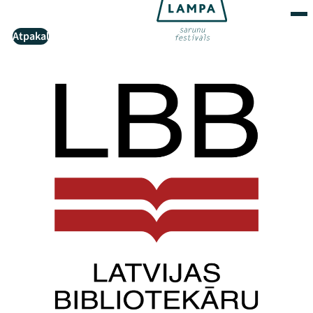
Atpakaļ