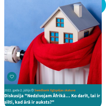
Kontakti
Threads
Facebook
Youtube
X
Instagram
Flick
TikTok
2022. gada 2. jūlijs
Swedbank Ilgtspējas skatuve
Diskusija "Nedzīvojam Āfrikā… Ko darīt, lai ir
silti, kad ārā ir auksts?"