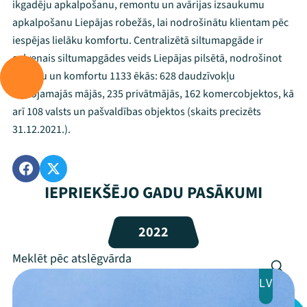
ikgadēju apkalpošanu, remontu un avārijas izsaukumu
apkalpošanu Liepājas robežās, lai nodrošinātu klientam pēc
iespējas lielāku komfortu. Centralizētā siltumapgāde ir
Mana programma
galvenais siltumapgādes veids Liepājas pilsētā, nodrošinot
siltumu un komfortu 1133 ēkās: 628 daudzīvokļu
dzīvojamajās mājās, 235 privātmājās, 162 komercobjektos, kā
Festivāls
arī 108 valsts un pašvaldības objektos (skaits precizēts
Programma
31.12.2021.).
Arhīvs
IEPRIEKŠĒJO GADU PASĀKUMI
Viņi bija LAMPĀ 2026
Jaunumi
2022
Ziedo
LV
Veikals