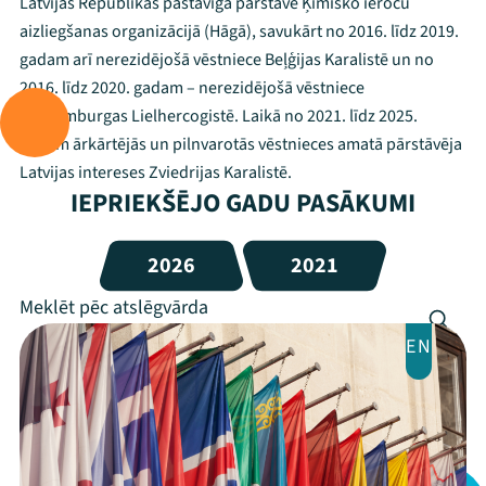
Latvijas Republikas pastāvīgā pārstāve Ķīmisko ieroču
aizliegšanas organizācijā (Hāgā), savukārt no 2016. līdz 2019.
gadam arī nerezidējošā vēstniece Beļģijas Karalistē un no
2016. līdz 2020. gadam – nerezidējošā vēstniece
Luksemburgas Lielhercogistē. Laikā no 2021. līdz 2025.
gadam ārkārtējās un pilnvarotās vēstnieces amatā pārstāvēja
Latvijas intereses Zviedrijas Karalistē.
IEPRIEKŠĒJO GADU PASĀKUMI
2026
2021
Mana programma
EN
Festivāls
Programma