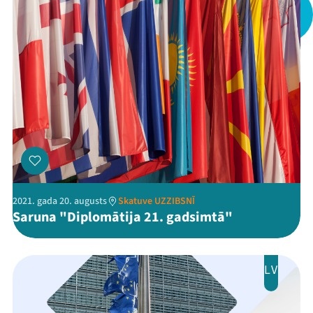
Arhīvs
Viņi bija LAMPĀ 2026
Jaunumi
Ziedo
Veikals
Kontakti
2021. gada 20. augusts
Skatuve UZZIBSNĪ
Saruna "Diplomātija 21. gadsimtā"
LV