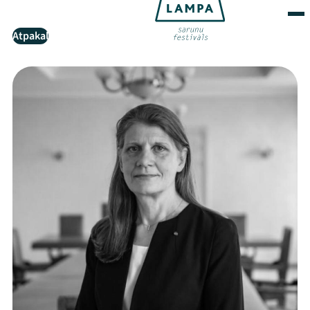
Atpakaļ