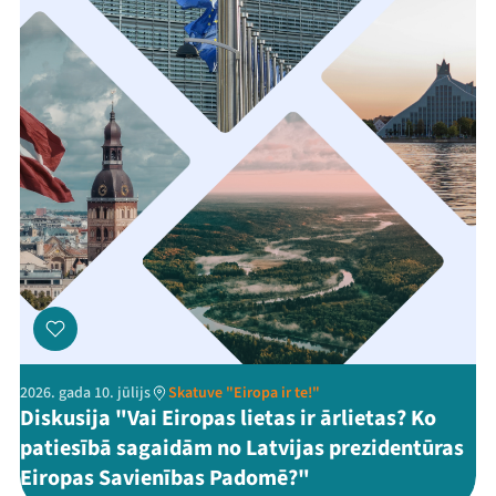
Threads
Facebook
Youtube
X
Instagram
Flick
TikTok
2026. gada 10. jūlijs
Skatuve "Eiropa ir te!"
Diskusija "Vai Eiropas lietas ir ārlietas? Ko
patiesībā sagaidām no Latvijas prezidentūras
Eiropas Savienības Padomē?"