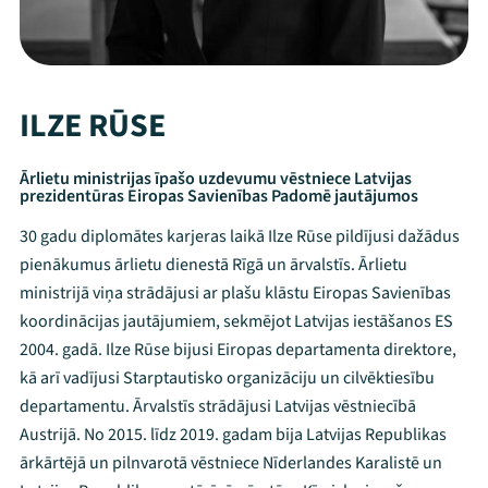
ILZE RŪSE
Ārlietu ministrijas īpašo uzdevumu vēstniece Latvijas
prezidentūras Eiropas Savienības Padomē jautājumos
30 gadu diplomātes karjeras laikā Ilze Rūse pildījusi dažādus
pienākumus ārlietu dienestā Rīgā un ārvalstīs. Ārlietu
ministrijā viņa strādājusi ar plašu klāstu Eiropas Savienības
koordinācijas jautājumiem, sekmējot Latvijas iestāšanos ES
2004. gadā. Ilze Rūse bijusi Eiropas departamenta direktore,
kā arī vadījusi Starptautisko organizāciju un cilvēktiesību
departamentu. Ārvalstīs strādājusi Latvijas vēstniecībā
Austrijā. No 2015. līdz 2019. gadam bija Latvijas Republikas
ārkārtējā un pilnvarotā vēstniece Nīderlandes Karalistē un