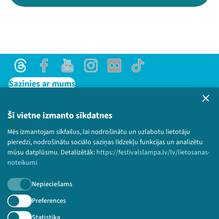
Threads
Facebook
Youtube
Instagram
Flick
TikTok
Sazinies ar mums
Privātuma politika
Lietošanas noteikumi un sīkdatņu politika
Šī vietne izmanto sīkdatnes
Bērnu aizsardzības politika
Mēs izmantojam sīkfailus, lai nodrošinātu un uzlabotu lietotāju
© 2026 Sarunu festivāls LAMPA Visas tiesības
pieredzi, nodrošinātu sociālo saziņas līdzekļu funkcijas un analizētu
paturētas.
mūsu datplūsmu. Detalizētāk:
https://festivalslampa.lv/lv/lietosanas-
noteikumi
Nepieciešams
Piesakies jaunumiem!
Preferences
Statistika