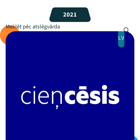
Programma
2021
Arhīvs
Viņi bija LAMPĀ 2026
LV
Jaunumi
Ziedo
Veikals
Kontakti