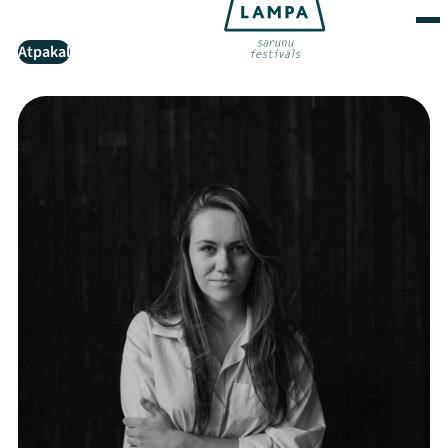
Atpakaļ