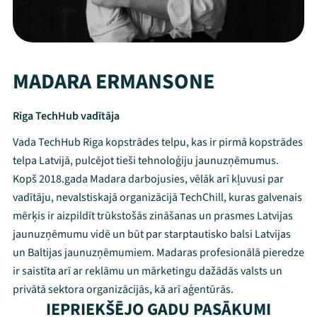
MADARA ERMANSONE
Riga TechHub vadītāja
Vada TechHub Riga kopstrādes telpu, kas ir pirmā kopstrādes
telpa Latvijā, pulcējot tieši tehnoloģiju jaunuzņēmumus.
Kopš 2018.gada Madara darbojusies, vēlāk arī kļuvusi par
vadītāju, nevalstiskajā organizācijā TechChill, kuras galvenais
mērķis ir aizpildīt trūkstošās zināšanas un prasmes Latvijas
jaunuzņēmumu vidē un būt par starptautisko balsi Latvijas
un Baltijas jaunuzņēmumiem. Madaras profesionālā pieredze
Mana programma
ir saistīta arī ar reklāmu un mārketingu dažādās valsts un
privātā sektora organizācijās, kā arī aģentūrās.
Festivāls
IEPRIEKŠĒJO GADU PASĀKUMI