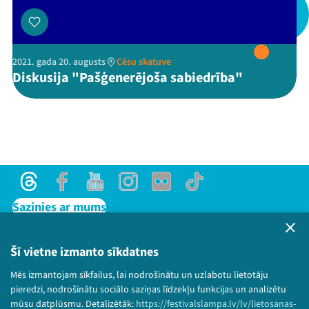
Threads
Facebook
Youtube
X
Instagram
Flick
TikTok
2021. gada 20. augusts
Cēsu skatuve
Diskusija "Pašģenerējoša sabiedrība"
Threads
Facebook
Youtube
Instagram
Flick
TikTok
Sazinies ar mums
Privātuma politika
Lietošanas noteikumi un sīkdatņu politika
Šī vietne izmanto sīkdatnes
Bērnu aizsardzības politika
Mēs izmantojam sīkfailus, lai nodrošinātu un uzlabotu lietotāju
© 2026 Sarunu festivāls LAMPA Visas tiesības
pieredzi, nodrošinātu sociālo saziņas līdzekļu funkcijas un analizētu
paturētas.
mūsu datplūsmu. Detalizētāk:
https://festivalslampa.lv/lv/lietosanas-