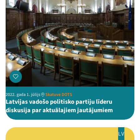
Kontakti
Threads
Facebook
Youtube
X
Instagram
Flick
TikTok
2022. gada 1. jūlijs
Skatuve DOTS
Latvijas vadošo politisko partiju līderu
diskusija par aktuālajiem jautājumiem
LV