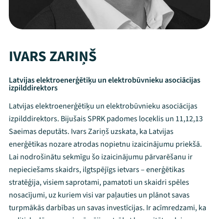
IVARS ZARIŅŠ
Latvijas elektroenerģētiķu un elektrobūvnieku asociācijas
izpilddirektors
Latvijas elektroenerģētiķu un elektrobūvnieku asociācijas
izpilddirektors. Bijušais SPRK padomes loceklis un 11,12,13
Saeimas deputāts. Ivars Zariņš uzskata, ka Latvijas
enerģētikas nozare atrodas nopietnu izaicinājumu priekšā.
Lai nodrošinātu sekmīgu šo izaicinājumu pārvarēšanu ir
nepieciešams skaidrs, ilgtspējīgs ietvars – enerģētikas
stratēģija, visiem saprotami, pamatoti un skaidri spēles
nosacījumi, uz kuriem visi var paļauties un plānot savas
turpmākās darbības un savas investīcijas. Ir acīmredzami, ka