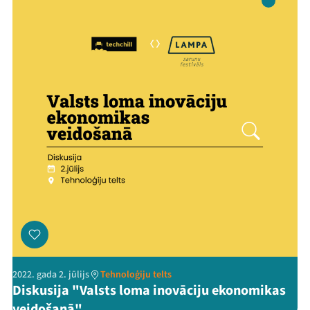
2022. gada 2. jūlijs
Tehnoloģiju telts
Diskusija "Valsts loma inovāciju ekonomikas
veidošanā"