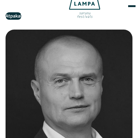
Atpakaļ