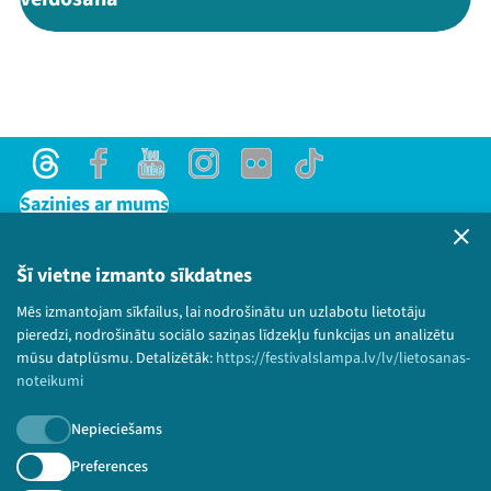
Threads
Facebook
Youtube
Instagram
Flick
TikTok
Sazinies ar mums
Privātuma politika
Lietošanas noteikumi un sīkdatņu politika
Šī vietne izmanto sīkdatnes
Bērnu aizsardzības politika
Mēs izmantojam sīkfailus, lai nodrošinātu un uzlabotu lietotāju
© 2026 Sarunu festivāls LAMPA Visas tiesības
pieredzi, nodrošinātu sociālo saziņas līdzekļu funkcijas un analizētu
paturētas.
mūsu datplūsmu. Detalizētāk:
https://festivalslampa.lv/lv/lietosanas-
noteikumi
Nepieciešams
Piesakies jaunumiem!
Preferences