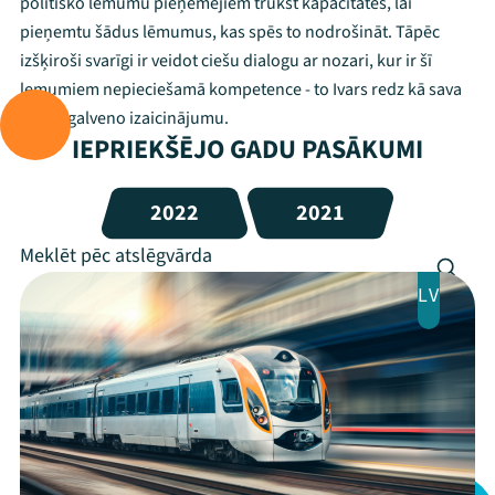
politisko lēmumu pieņēmējiem trūkst kapacitātes, lai
pieņemtu šādus lēmumus, kas spēs to nodrošināt. Tāpēc
izšķiroši svarīgi ir veidot ciešu dialogu ar nozari, kur ir šī
lemumiem nepieciešamā kompetence - to Ivars redz kā sava
darba galveno izaicinājumu.
IEPRIEKŠĒJO GADU PASĀKUMI
2022
2021
LV