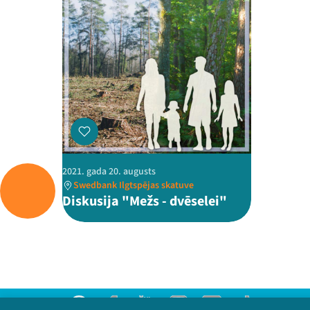
2021. gada 20. augusts
Swedbank Ilgtspējas skatuve
Diskusija "Mežs - dvēselei"