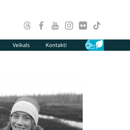
Threads
Facebook
Youtube
Instagram
Flick
TikTok
Veikals
Kontakti
Pieejamība
Ilgtspēja