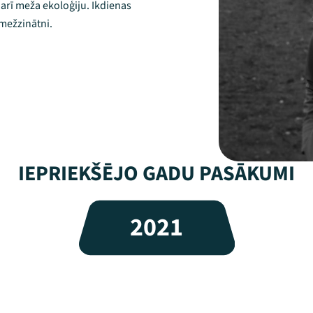
arī meža ekoloģiju. Ikdienas
 mežzinātni.
IEPRIEKŠĒJO GADU PASĀKUMI
2021