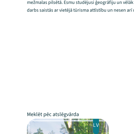
mežmalas pilsētā. Esmu studējusi ģeogrāfiju un vēlāk 
darbs saistās ar vietējā tūrisma attīstību un nesen arī
LV