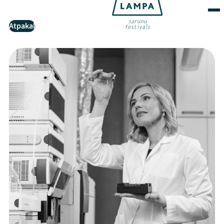
Atpakaļ