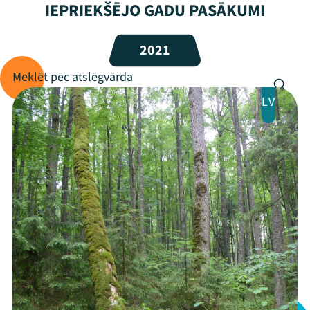
IEPRIEKŠĒJO GADU PASĀKUMI
Programma
2021
Arhīvs
Viņi bija LAMPĀ 2026
LV
Jaunumi
Ziedo
Veikals
Kontakti