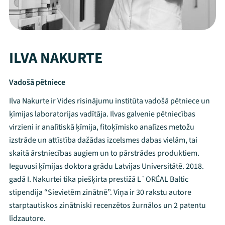
ILVA NAKURTE
Vadošā pētniece
Ilva Nakurte ir Vides risinājumu institūta vadošā pētniece un
ķīmijas laboratorijas vadītāja. Ilvas galvenie pētniecības
virzieni ir analītiskā ķīmija, fitoķīmisko analīzes metožu
izstrāde un attīstība dažādas izcelsmes dabas vielām, tai
skaitā ārstniecības augiem un to pārstrādes produktiem.
Ieguvusi ķīmijas doktora grādu Latvijas Universitātē. 2018.
gadā I. Nakurtei tika piešķirta prestižā L`ORÉAL Baltic
Mana programma
stipendija “Sievietēm zinātnē”. Viņa ir 30 rakstu autore
starptautiskos zinātniski recenzētos žurnālos un 2 patentu
līdzautore.
Festivāls