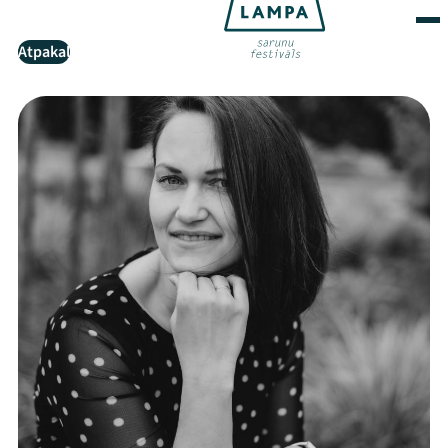
Atpakaļ