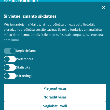
Sazinies ar mums
Privātuma politika
Lietošanas noteikumi un sīkdatņu politika
Šī vietne izmanto sīkdatnes
Bērnu aizsardzības politika
Mēs izmantojam sīkfailus, lai nodrošinātu un uzlabotu lietotāju
© 2026 Sarunu festivāls LAMPA Visas tiesības
pieredzi, nodrošinātu sociālo saziņas līdzekļu funkcijas un analizētu
paturētas.
mūsu datplūsmu. Detalizētāk:
https://festivalslampa.lv/lv/lietosanas-
noteikumi
Nepieciešams
Piesakies jaunumiem!
Preferences
Statistika
Nepalaid garām aktuālāko informāciju!
Mārketings
Pieņemt visas
Pieteikties
Noraidīt visas
🔗 https://festivalslampa.lv/lv/dalibnieki/3934
Saglabāt izvēli