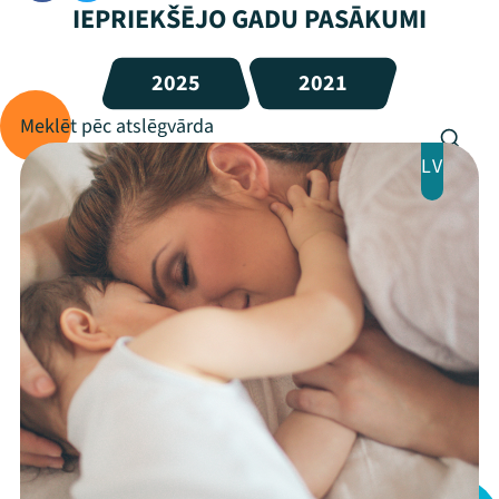
IEPRIEKŠĒJO GADU PASĀKUMI
2025
2021
LV
Mana programma
Festivāls
Programma
Arhīvs
Viņi bija LAMPĀ 2026