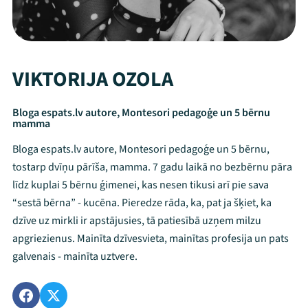
VIKTORIJA OZOLA
Bloga espats.lv autore, Montesori pedagoģe un 5 bērnu
mamma
Bloga espats.lv autore, Montesori pedagoģe un 5 bērnu,
tostarp dvīņu pārīša, mamma. 7 gadu laikā no bezbērnu pāra
līdz kuplai 5 bērnu ģimenei, kas nesen tikusi arī pie sava
“sestā bērna” - kucēna. Pieredze rāda, ka, pat ja šķiet, ka
dzīve uz mirkli ir apstājusies, tā patiesībā uzņem milzu
apgriezienus. Mainīta dzīvesvieta, mainītas profesija un pats
galvenais - mainīta uztvere.