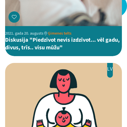
Jaunumi
Ziedo
Veikals
2021. gada 20. augusts
Ģimenes telts
Diskusija "Piedzīvot nevis izdzīvot... vēl gadu,
Kontakti
divus, trīs.. visu mūžu"
LV
Threads
Facebook
Youtube
X
Instagram
Flick
TikTok