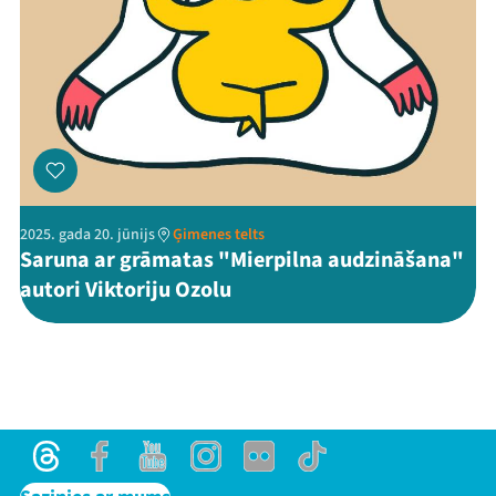
2025. gada 20. jūnijs
Ģimenes telts
Saruna ar grāmatas "Mierpilna audzināšana"
autori Viktoriju Ozolu
Threads
Facebook
Youtube
Instagram
Flick
TikTok