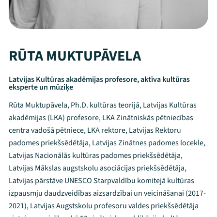
RŪTA MUKTUPĀVELA
Latvijas Kultūras akadēmijas profesore, aktīva kultūras
eksperte un mūziķe
Rūta Muktupāvela, Ph.D. kultūras teorijā, Latvijas Kultūras
akadēmijas (LKA) profesore, LKA Zinātniskās pētniecības
centra vadošā pētniece, LKA rektore, Latvijas Rektoru
padomes priekšsēdētāja, Latvijas Zinātnes padomes locekle,
Latvijas Nacionālās kultūras padomes priekšsēdētāja,
Latvijas Mākslas augstskolu asociācijas priekšsēdētāja,
Latvijas pārstāve UNESCO Starpvaldību komitejā kultūras
izpausmju daudzveidības aizsardzībai un veicināšanai (2017-
2021), Latvijas Augstskolu profesoru valdes priekšsēdētāja