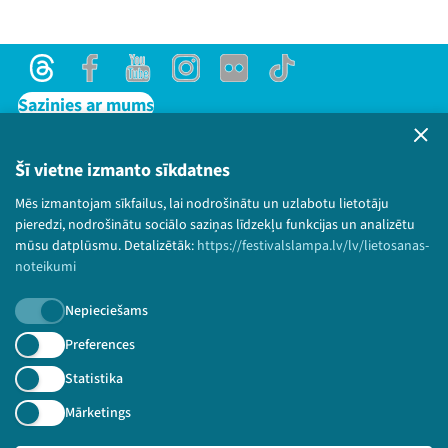
Threads
Facebook
Youtube
Instagram
Flick
TikTok
Sazinies ar mums
Privātuma politika
Lietošanas noteikumi un sīkdatņu politika
Šī vietne izmanto sīkdatnes
Bērnu aizsardzības politika
Mēs izmantojam sīkfailus, lai nodrošinātu un uzlabotu lietotāju
© 2026 Sarunu festivāls LAMPA Visas tiesības
pieredzi, nodrošinātu sociālo saziņas līdzekļu funkcijas un analizētu
paturētas.
mūsu datplūsmu. Detalizētāk:
https://festivalslampa.lv/lv/lietosanas-
noteikumi
Nepieciešams
Piesakies jaunumiem!
Preferences
Statistika
Nepalaid garām aktuālāko informāciju!
Mārketings