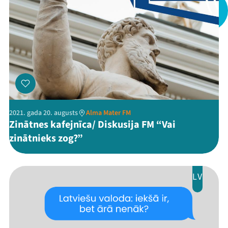
Viņi bija LAMPĀ 2026
Jaunumi
Ziedo
Veikals
Kontakti
2021. gada 20. augusts
Alma Mater FM
Zinātnes kafejnīca/ Diskusija FM “Vai
zinātnieks zog?”
LV
Threads
Facebook
Youtube
X
Instagram
Flick
TikTok