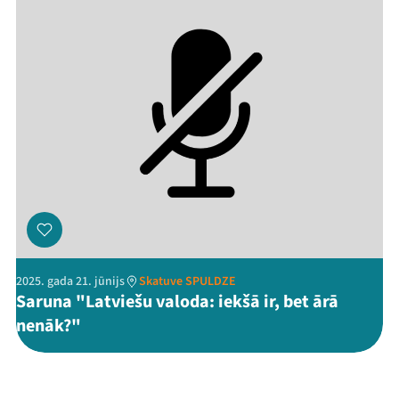
2025. gada 21. jūnijs
Skatuve SPULDZE
Saruna "Latviešu valoda: iekšā ir, bet ārā
nenāk?"