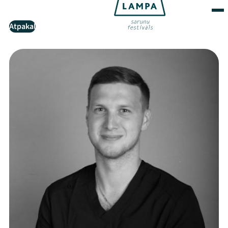
Atpakaļ