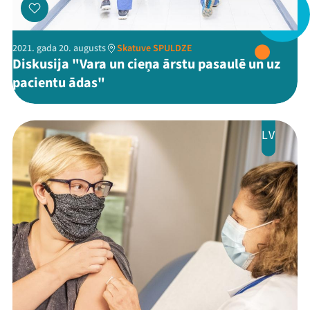
Mana programma
2021. gada 20. augusts
Skatuve SPULDZE
Festivāls
Diskusija "Vara un cieņa ārstu pasaulē un uz
pacientu ādas"
Programma
Arhīvs
LV
Viņi bija LAMPĀ 2026
Jaunumi
Ziedo
Veikals
Kontakti