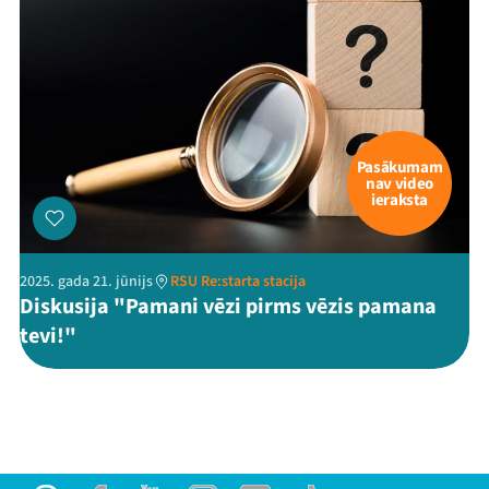
Pasākumam
nav video
ieraksta
2025. gada 21. jūnijs
RSU Re:starta stacija
Diskusija "Pamani vēzi pirms vēzis pamana
tevi!"