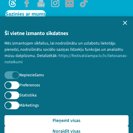
Threads
Facebook
Youtube
Instagram
Flick
TikTok
Sazinies ar mums
Privātuma politika
Lietošanas noteikumi un sīkdatņu politika
Šī vietne izmanto sīkdatnes
Bērnu aizsardzības politika
Mēs izmantojam sīkfailus, lai nodrošinātu un uzlabotu lietotāju
© 2026 Sarunu festivāls LAMPA Visas tiesības
pieredzi, nodrošinātu sociālo saziņas līdzekļu funkcijas un analizētu
paturētas.
mūsu datplūsmu. Detalizētāk:
https://festivalslampa.lv/lv/lietosanas-
noteikumi
Nepieciešams
Piesakies jaunumiem!
Preferences
Statistika
Nepalaid garām aktuālāko informāciju!
Mārketings
Pieņemt visas
Pieteikties
Noraidīt visas