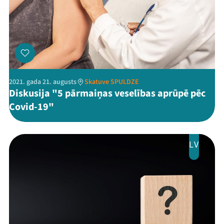
2021. gada 21. augusts
Skatuve SPULDZE
Threads
Facebook
Youtube
X
Instagram
Flick
TikTok
Diskusija "5 pārmaiņas veselības aprūpē pēc
Covid-19"
LV