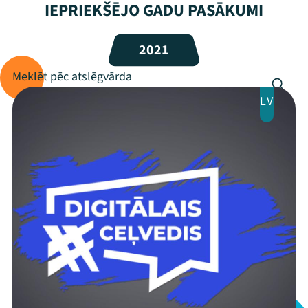
IEPRIEKŠĒJO GADU PASĀKUMI
Programma
2021
Arhīvs
Viņi bija LAMPĀ 2026
LV
Jaunumi
Ziedo
Veikals
Kontakti