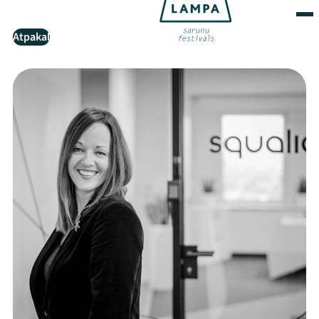
Atpakaļ