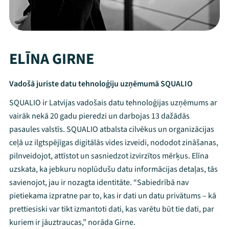
ELĪNA GIRNE
Vadošā juriste datu tehnoloģiju uzņēmumā SQUALIO
SQUALIO ir Latvijas vadošais datu tehnoloģijas uzņēmums ar
vairāk nekā 20 gadu pieredzi un darbojas 13 dažādās
pasaules valstīs. SQUALIO atbalsta cilvēkus un organizācijas
ceļā uz ilgtspējīgas digitālās vides izveidi, nododot zināšanas,
pilnveidojot, attīstot un sasniedzot izvirzītos mērķus. Elīna
uzskata, ka jebkuru noplūdušu datu informācijas detaļas, tās
savienojot, jau ir nozagta identitāte. “Sabiedrībā nav
Mana programma
pietiekama izpratne par to, kas ir dati un datu privātums – kā
prettiesiski var tikt izmantoti dati, kas varētu būt tie dati, par
kuriem ir jāuztraucas,” norāda Girne.
Festivāls