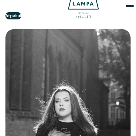
Atpakaļ