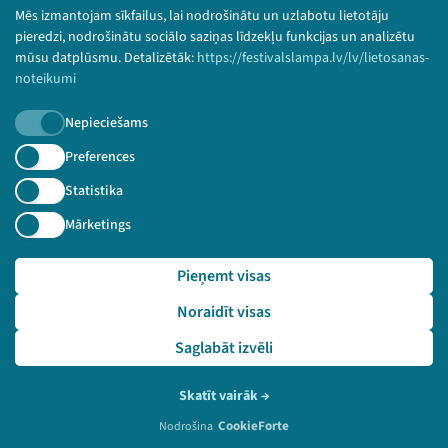
Bērnu aizsardzības politika
Mēs izmantojam sīkfailus, lai nodrošinātu un uzlabotu lietotāju
© 2026 Sarunu festivāls LAMPA Visas tiesības
pieredzi, nodrošinātu sociālo saziņas līdzekļu funkcijas un analizētu
paturētas.
mūsu datplūsmu. Detalizētāk:
https://festivalslampa.lv/lv/lietosanas-
noteikumi
Nepieciešams
Piesakies jaunumiem!
Preferences
Statistika
Nepalaid garām aktuālāko informāciju!
Mārketings
Pieņemt visas
Pieteikties
Noraidīt visas
🔗 https://festivalslampa.lv/lv/dalibnieki/3824
Saglabāt izvēli
Skatīt vairāk
→
CookieForte
Nodrošina