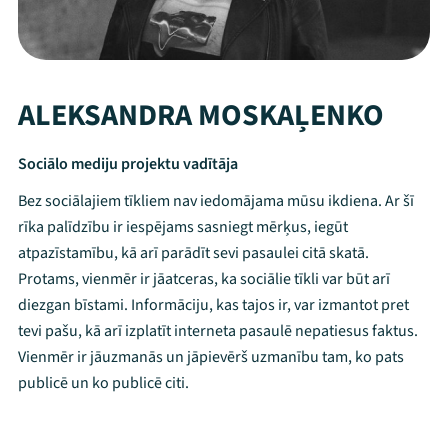
ALEKSANDRA MOSKAĻENKO
Sociālo mediju projektu vadītāja
Bez sociālajiem tīkliem nav iedomājama mūsu ikdiena. Ar šī
rīka palīdzību ir iespējams sasniegt mērķus, iegūt
atpazīstamību, kā arī parādīt sevi pasaulei citā skatā.
Protams, vienmēr ir jāatceras, ka sociālie tīkli var būt arī
diezgan bīstami. Informāciju, kas tajos ir, var izmantot pret
tevi pašu, kā arī izplatīt interneta pasaulē nepatiesus faktus.
Vienmēr ir jāuzmanās un jāpievērš uzmanību tam, ko pats
publicē un ko publicē citi.
Mana programma