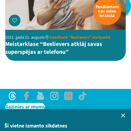
Pasākumam
nav video
ieraksta
Threads
Facebook
Youtube
X
Instagram
Flick
TikTok
2021. gada 21. augusts
Swedbank "Beelievers" skeitparkā
Meistarklase “Beelievers atklāj savas
superspējas ar telefonu”
Threads
Facebook
Youtube
Instagram
Flick
TikTok
Sazinies ar mums
Privātuma politika
Lietošanas noteikumi un sīkdatņu politika
Šī vietne izmanto sīkdatnes