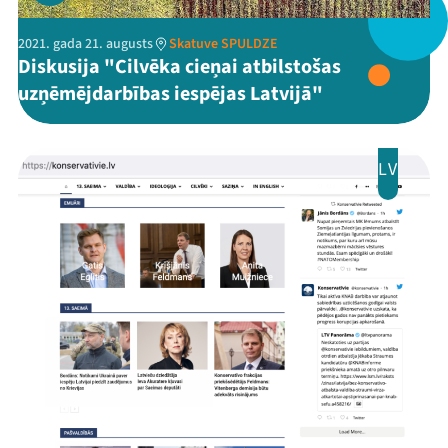
Mana programma
2021. gada 21. augusts
Skatuve SPULDZE
Festivāls
Diskusija "Cilvēka cieņai atbilstošas
uzņēmējdarbības iespējas Latvijā"
Programma
Arhīvs
LV
Viņi bija LAMPĀ 2026
Jaunumi
Ziedo
Veikals
Kontakti