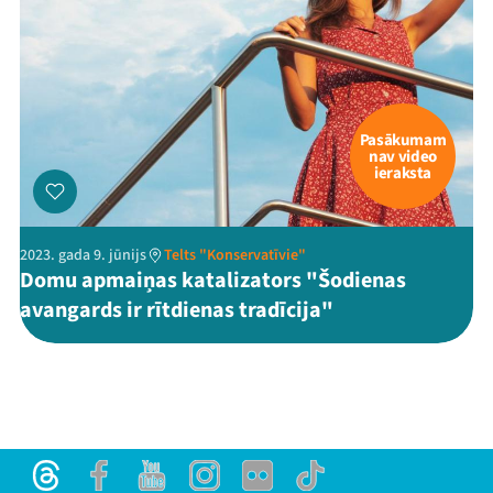
Pasākumam
nav video
ieraksta
2023. gada 9. jūnijs
Telts "Konservatīvie"
Domu apmaiņas katalizators "Šodienas
avangards ir rītdienas tradīcija"
Threads
Facebook
Youtube
Instagram
Flick
TikTok