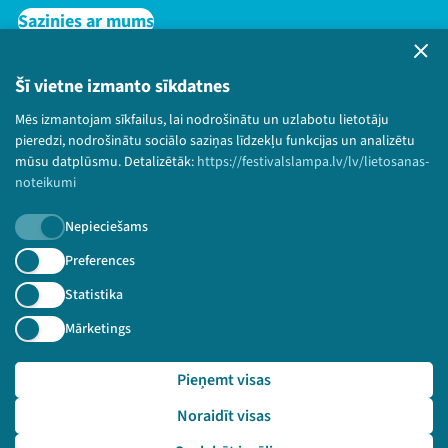
Sazinies ar mums
Privātuma politika
Lietošanas noteikumi un sīkdatņu politika
Šī vietne izmanto sīkdatnes
Bērnu aizsardzības politika
Mēs izmantojam sīkfailus, lai nodrošinātu un uzlabotu lietotāju
© 2026 Sarunu festivāls LAMPA Visas tiesības
pieredzi, nodrošinātu sociālo saziņas līdzekļu funkcijas un analizētu
paturētas.
mūsu datplūsmu. Detalizētāk:
https://festivalslampa.lv/lv/lietosanas-
noteikumi
Nepieciešams
Piesakies jaunumiem!
Preferences
Statistika
Nepalaid garām aktuālāko informāciju!
Mārketings
Pieņemt visas
Pieteikties
Noraidīt visas
🔗 https://festivalslampa.lv/lv/dalibnieki/3780