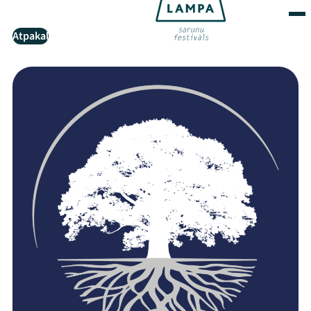
Atpakaļ