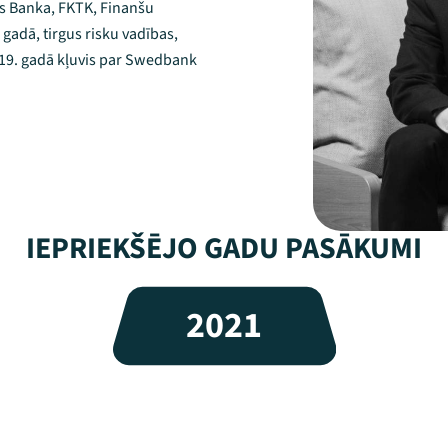
jas Banka, FKTK, Finanšu
 gadā, tirgus risku vadības,
019. gadā kļuvis par Swedbank
IEPRIEKŠĒJO GADU PASĀKUMI
2021