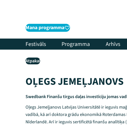
Mana programma
Festivāls
Programma
Arhīvs
Atpakaļ
OĻEGS JEMEĻJANOVS
Swedbank Finanšu tirgus daļas investīciju jomas vadī
Oļegs Jemeļjanovs Latvijas Universitātē ir ieguvis m
vadībā, kā arī doktora grādu ekonomikā Roterdamas 
Nīderlandē. Arī ir ieguvis sertificētā finanšu analītiķa (