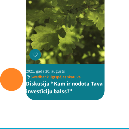
2021. gada 20. augusts
Swedbank Ilgtspējas skatuve
Diskusija “Kam ir nodota Tava
investīciju balss?”