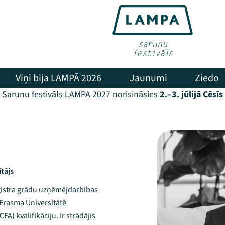
Viņi bija LAMPĀ 2026
Jaunumi
Ziedo
Sarunu festivāls LAMPA 2027 norisināsies
2.–3. jūlijā Cēsīs
tājs
aģistra grādu uzņēmējdarbības
Erasma Universitātē
CFA) kvalifikāciju. Ir strādājis