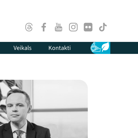
Threads
Facebook
Youtube
Instagram
Flick
TikTok
Veikals
Kontakti
Pieejamība
Ilgtspēja