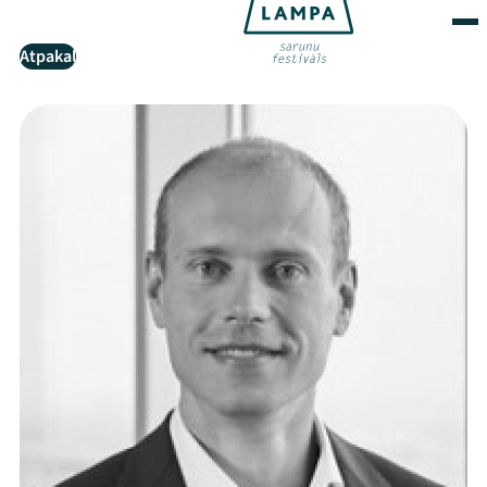
Atpakaļ