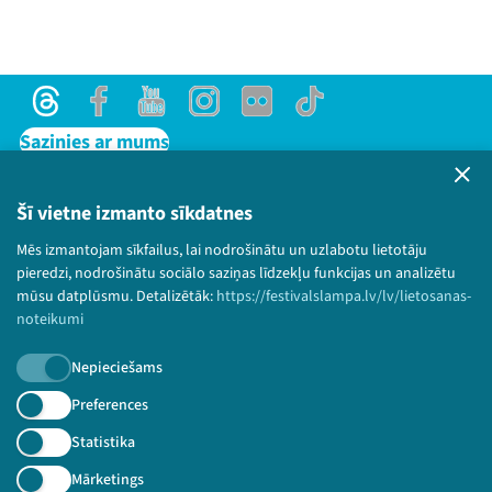
Threads
Facebook
Youtube
Instagram
Flick
TikTok
Sazinies ar mums
Privātuma politika
Lietošanas noteikumi un sīkdatņu politika
Šī vietne izmanto sīkdatnes
Bērnu aizsardzības politika
Mēs izmantojam sīkfailus, lai nodrošinātu un uzlabotu lietotāju
© 2026 Sarunu festivāls LAMPA Visas tiesības
pieredzi, nodrošinātu sociālo saziņas līdzekļu funkcijas un analizētu
paturētas.
mūsu datplūsmu. Detalizētāk:
https://festivalslampa.lv/lv/lietosanas-
noteikumi
Nepieciešams
Piesakies jaunumiem!
Preferences
Statistika
Nepalaid garām aktuālāko informāciju!
Mārketings