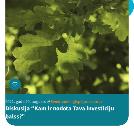
Threads
Facebook
Youtube
X
Instagram
Flick
TikTok
2021. gada 20. augusts
Swedbank Ilgtspējas skatuve
Diskusija “Kam ir nodota Tava investīciju
balss?”