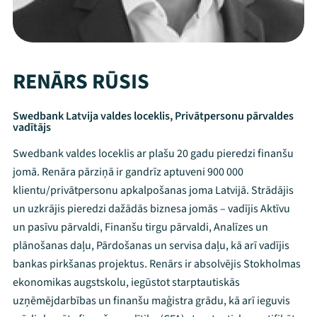
RENĀRS RŪSIS
Swedbank Latvija valdes loceklis, Privātpersonu pārvaldes
vadītājs
Swedbank valdes loceklis ar plašu 20 gadu pieredzi finanšu
jomā. Renāra pārziņā ir gandrīz aptuveni 900 000
klientu/privātpersonu apkalpošanas joma Latvijā. Strādājis
un uzkrājis pieredzi dažādās biznesa jomās – vadījis Aktīvu
un pasīvu pārvaldi, Finanšu tirgu pārvaldi, Analīzes un
plānošanas daļu, Pārdošanas un servisa daļu, kā arī vadījis
bankas pirkšanas projektus. Renārs ir absolvējis Stokholmas
ekonomikas augstskolu, iegūstot starptautiskās
uzņēmējdarbības un finanšu maģistra grādu, kā arī ieguvis