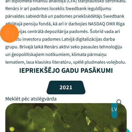
arī diplomēta finanšu analītiķa (CFA) starptautisko sertifikātu.
Renārs ir arī padomes loceklis Swedbank ieguldījumu
pārvaldes sabiedrībā un padomes priekšsēdētājs Swedbank
Mana programma
atklātajā pensiju fondā, kā arī ir darbojies NASDAQ OMX Riga
un Latvijas centrālā depozitārija padomēs. Šobrīd vada arī
Festivāls
Ārvalstu investoru padomes Latvijā digitalizācijas darba
grupu. Brīvajā laikā Renārs aktīvi seko pasaules tehnoloģiju
Programma
un ģeopolitiskajiem notikumiem, klimata pārmaiņu
Arhīvs
tematiem, lasa klasisko literatūru, spēlē pludmales volejbolu.
IEPRIEKŠĒJO GADU PASĀKUMI
Viņi bija LAMPĀ 2026
2021
Jaunumi
Ziedo
LV
Veikals
Kontakti