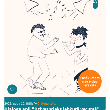
LV
Pasākumam
nav video
ieraksta
2026. gada 10. jūlijs
Dialoga telts
Dialoga apļi "Dzīvesprieks jebkurā vecumā"