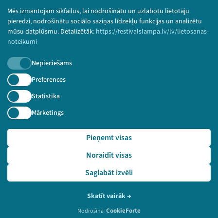
Bērnu aizsardzības politika
Mēs izmantojam sīkfailus, lai nodrošinātu un uzlabotu lietotāju
© 2026 Sarunu festivāls LAMPA Visas tiesības
pieredzi, nodrošinātu sociālo saziņas līdzekļu funkcijas un analizētu
paturētas.
mūsu datplūsmu. Detalizētāk:
https://festivalslampa.lv/lv/lietosanas-
noteikumi
Nepieciešams
Piesakies jaunumiem!
Preferences
Statistika
Nepalaid garām aktuālāko informāciju!
Mārketings
Pieņemt visas
Pieteikties
Noraidīt visas
🔗 https://festivalslampa.lv/lv/dalibnieki/3718
Saglabāt izvēli
Skatīt vairāk
→
CookieForte
Nodrošina