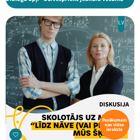
LV
Pasākumam
nav video
ieraksta