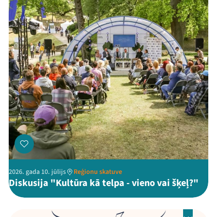
2026. gada 10. jūlijs
Reģionu skatuve
Diskusija "Kultūra kā telpa - vieno vai šķeļ?"