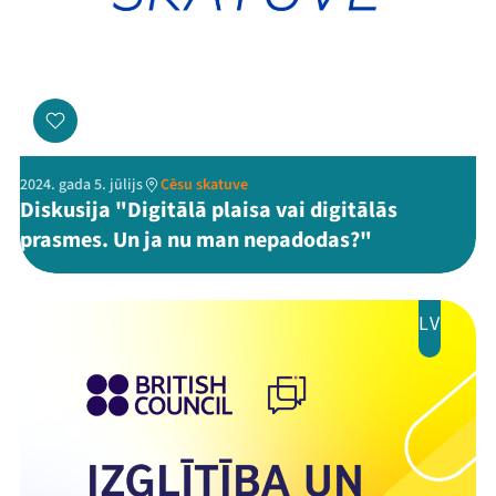
Festivāls
Programma
Arhīvs
Viņi bija LAMPĀ 2026
2024. gada 5. jūlijs
Cēsu skatuve
Diskusija "Digitālā plaisa vai digitālās
Jaunumi
prasmes. Un ja nu man nepadodas?"
Ziedo
Veikals
LV
Kontakti