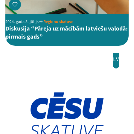
2024. gada 5. jūlijs
Reģionu skatuve
Diskusija “Pāreja uz mācībām latviešu valodā:
pirmais gads”
LV
Mana programma