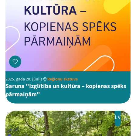
Threads
Facebook
Youtube
X
Instagram
Flick
TikTok
2025. gada 20. jūnijs
Reģionu skatuve
Saruna "Izglītība un kultūra – kopienas spēks
pārmaiņām"
LV