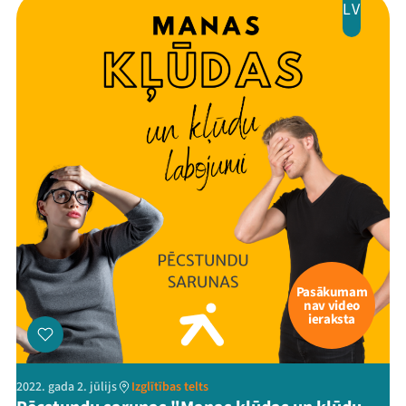
LV
Pasākumam
nav video
ieraksta
2022. gada 2. jūlijs
Izglītības telts