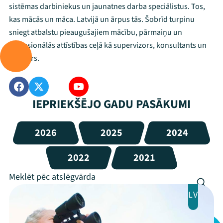
sistēmas darbiniekus un jaunatnes darba speciālistus. Tos,
kas mācās un māca. Latvijā un ārpus tās. Šobrīd turpinu
sniegt atbalstu pieaugušajiem mācību, pārmaiņu un
profesionālās attīstības ceļā kā supervizors, konsultants un
mentors.
IEPRIEKŠĒJO GADU PASĀKUMI
2026
2025
2024
2022
2021
LV