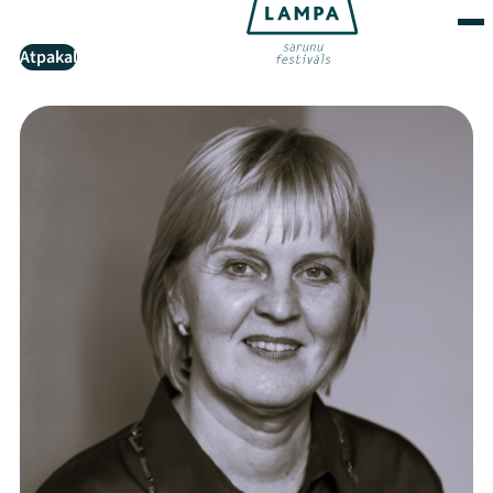
Atpakaļ