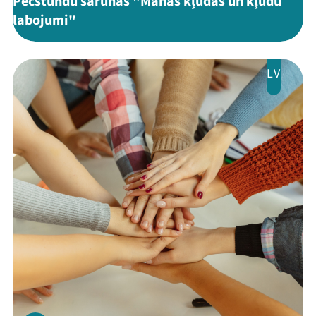
Pēcstundu sarunas "Manas kļūdas un kļūdu
labojumi"
LV