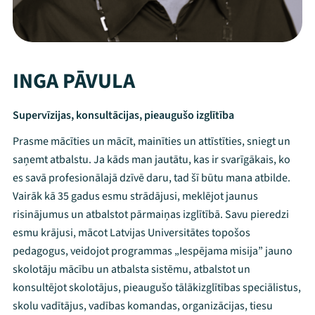
INGA PĀVULA
Supervīzijas, konsultācijas, pieaugušo izglītība
Prasme mācīties un mācīt, mainīties un attīstīties, sniegt un
saņemt atbalstu. Ja kāds man jautātu, kas ir svarīgākais, ko
es savā profesionālajā dzīvē daru, tad šī būtu mana atbilde.
Vairāk kā 35 gadus esmu strādājusi, meklējot jaunus
risinājumus un atbalstot pārmaiņas izglītībā. Savu pieredzi
esmu krājusi, mācot Latvijas Universitātes topošos
pedagogus, veidojot programmas „Iespējama misija” jauno
skolotāju mācību un atbalsta sistēmu, atbalstot un
konsultējot skolotājus, pieaugušo tālākizglītības speciālistus,
skolu vadītājus, vadības komandas, organizācijas, tiesu