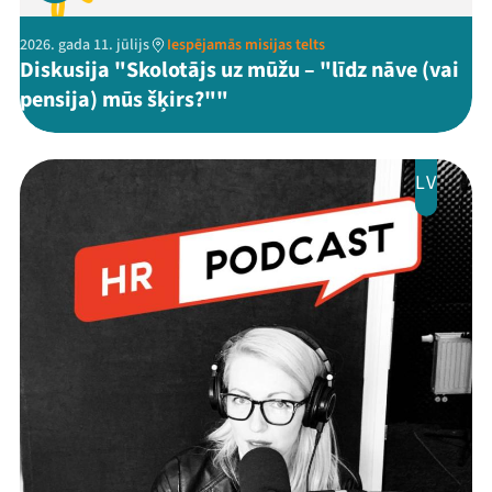
2026. gada 11. jūlijs
Iespējamās misijas telts
Diskusija "Skolotājs uz mūžu – "līdz nāve (vai
pensija) mūs šķirs?""
LV