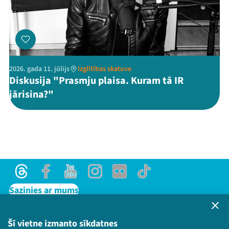
2026. gada 11. jūlijs
Izglītības skatuve
Diskusija "Prasmju plaisa. Kuram tā IR
jārisina?"
Threads
Facebook
Youtube
Instagram
Flick
TikTok
Sazinies ar mums
Privātuma politika
Lietošanas noteikumi un sīkdatņu politika
Šī vietne izmanto sīkdatnes