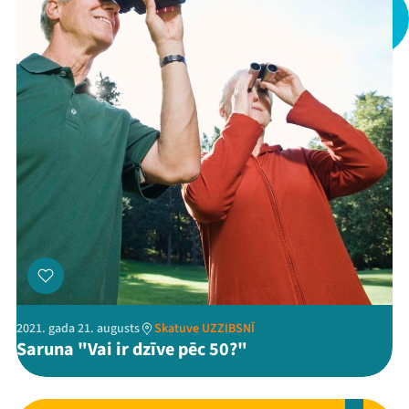
2021. gada 21. augusts
Skatuve UZZIBSNĪ
Saruna "Vai ir dzīve pēc 50?"