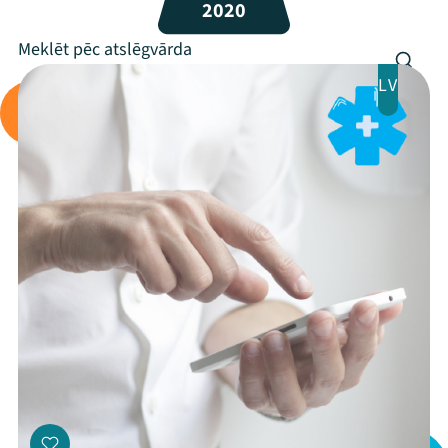
2020
Programma
Arhīvs
LV
Viņi bija LAMPĀ 2026
Jaunumi
Ziedo
Veikals
Kontakti