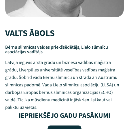
VALTS ĀBOLS
Bērnu slimnīcas valdes priekšsēdētājs, Lielo slimnīcu
asociācijas vadītājs
Latvijā ieguvis ārsta grādu un biznesa vadības maģistra
grādu, Liverpūles universitātē veselības vadības maģistra
grādu. Šobrīd vada Bērnu slimnīcu un strādā arī Austrumu
slimnīcas padomē. Vada Lielo slimnīcu asociāciju (LLSA) un
darbojās Eiropas bērnus slimnīcas organizācijas (ECHO)
valdē. Tic, ka mūsdienu medicīnā ir jāskrien, lai kaut vai
Mana programma
paliktu uz vietas.
IEPRIEKŠĒJO GADU PASĀKUMI
Festivāls