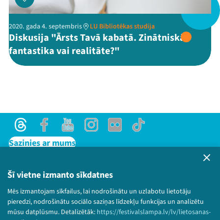
2020. gada 4. septembris
LU Bibliotēkas studija
Diskusija "Ārsts Tavā kabatā. Zinātniskā
Threads
Facebook
Youtube
X
Instagram
Flick
TikTok
fantastika vai realitāte?"
Threads
Facebook
Youtube
Instagram
Flick
TikTok
Sazinies ar mums
Privātuma politika
Lietošanas noteikumi un sīkdatņu politika
Šī vietne izmanto sīkdatnes
Bērnu aizsardzības politika
Mēs izmantojam sīkfailus, lai nodrošinātu un uzlabotu lietotāju
© 2026 Sarunu festivāls LAMPA Visas tiesības
pieredzi, nodrošinātu sociālo saziņas līdzekļu funkcijas un analizētu
paturētas.
mūsu datplūsmu. Detalizētāk:
https://festivalslampa.lv/lv/lietosanas-