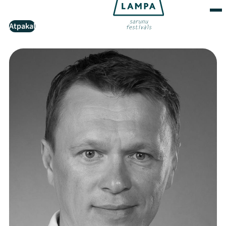
Atpakaļ