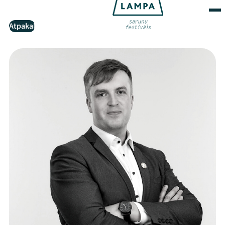
Atpakaļ