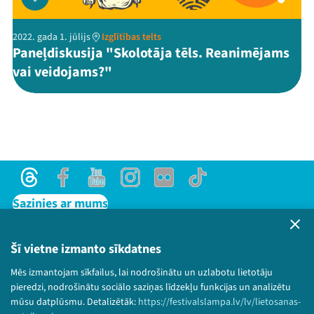
2022. gada 1. jūlijs
Izglītības telts
Paneļdiskusija "Skolotāja tēls. Reanimējams
vai veidojams?"
Threads
Facebook
Youtube
Instagram
Flick
TikTok
Sazinies ar mums
Privātuma politika
Lietošanas noteikumi un sīkdatņu politika
Šī vietne izmanto sīkdatnes
Bērnu aizsardzības politika
Mēs izmantojam sīkfailus, lai nodrošinātu un uzlabotu lietotāju
© 2026 Sarunu festivāls LAMPA Visas tiesības
pieredzi, nodrošinātu sociālo saziņas līdzekļu funkcijas un analizētu
paturētas.
mūsu datplūsmu. Detalizētāk:
https://festivalslampa.lv/lv/lietosanas-