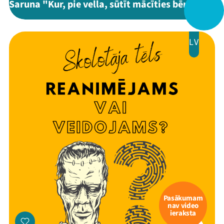
Saruna "Kur, pie vella, sūtīt mācīties bērnus?"
Veikals
Kontakti
LV
Threads
Facebook
Youtube
X
Instagram
Flick
TikTok
Pasākumam
nav video
ieraksta