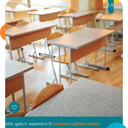
LV
Mana programma
Festivāls
Programma
Arhīvs
Viņi bija LAMPĀ 2026
Jaunumi
Ziedo
2020. gada 5. septembris
Swedbank Izglītības studija