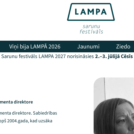
Viņi bija LAMPĀ 2026
Jaunumi
Ziedo
Sarunu festivāls LAMPA 2027 norisināsies
2.–3. jūlijā Cēsīs
amenta direktore
amenta direktore. Sabiedrības
kopš 2004.gada, kad uzsāka