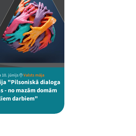
 10. jūnijs
Valsts māja
ija "Pilsoniskā dialoga
as - no mazām domām
ieliem darbiem"