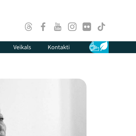
Threads
Facebook
Youtube
Instagram
Flick
TikTok
Veikals
Kontakti
Pieejamība
Ilgtspēja