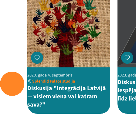
2020. gada 4. septembris
2023. gada
Diskus
Splendid Palace studija
Diskusija "Integrācija Latvijā
iespēj
— visiem viena vai katram
līdz l
sava?"