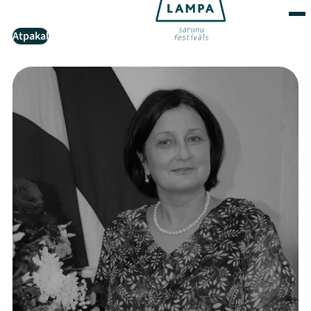
Atpakaļ