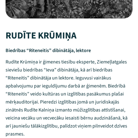
RUDĪTE KRŪMIŅA
Biedrības “Riteneitis” dibinātāja, lektore
Rudīte Krūmiņa ir ģimenes tiesību eksperte, Ziemeļlatgales
sieviešu biedrības “Ieva” dibinātāja, kā arī biedrības
“Riteneitis” dibinātāja un lektore. Ieguvusi vairākus
apbalvojumu par ieguldījumu darbā ar ģimenēm. Biedrībā
“Riteneitis” veido kultūras un izglītības pasākumus plašai
mērķauditorijai. Pieredzi izglītības jomā un juridiskajās
zinātnēs Rudīte Kalniņa izmanto mūžizglītības attīstīšanai,
veicina vecāku un vecvecāku iesaisti bērnu audzināšanā, kā
Mana programma
arī jauniešu tālākizglītību, palīdzot viņiem pilnveidot dzīves
prasmes.