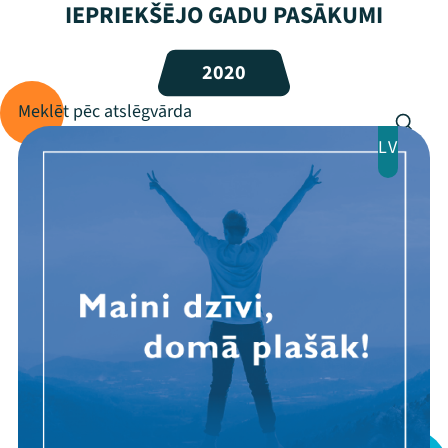
Festivāls
IEPRIEKŠĒJO GADU PASĀKUMI
Programma
2020
Arhīvs
Viņi bija LAMPĀ 2026
LV
Jaunumi
Ziedo
Veikals
Kontakti