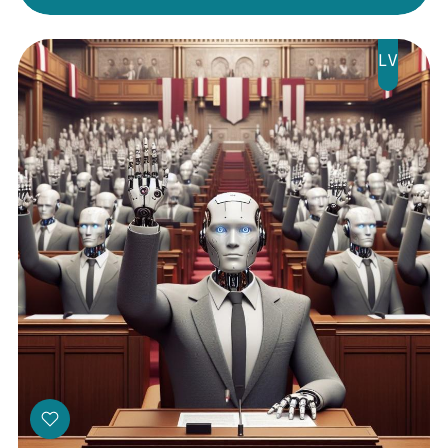
LV
Threads
Facebook
Youtube
X
Instagram
Flick
TikTok