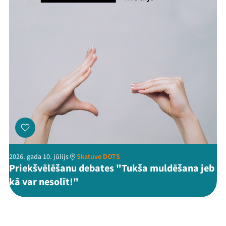
2026. gada 10. jūlijs
Skatuve DOTS
Priekšvēlēšanu debates "Tukša muldēšana jeb
kā var nesolīt!"