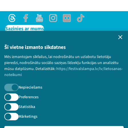
Threads
Facebook
Youtube
Instagram
Flick
TikTok
Sazinies ar mums
Privātuma politika
Lietošanas noteikumi un sīkdatņu politika
Šī vietne izmanto sīkdatnes
Bērnu aizsardzības politika
Mēs izmantojam sīkfailus, lai nodrošinātu un uzlabotu lietotāju
© 2026 Sarunu festivāls LAMPA Visas tiesības
pieredzi, nodrošinātu sociālo saziņas līdzekļu funkcijas un analizētu
paturētas.
mūsu datplūsmu. Detalizētāk:
https://festivalslampa.lv/lv/lietosanas-
noteikumi
Nepieciešams
Piesakies jaunumiem!
Preferences
Statistika
Nepalaid garām aktuālāko informāciju!
Mārketings