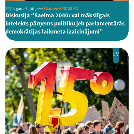
2024. gada 6. jūlijs
Skatuve APGAISMO
Diskusija “Saeima 2040: vai mākslīgais
intelekts pārņems politiku jeb parlamentārās
demokrātijas laikmeta izaicinājumi”
LV