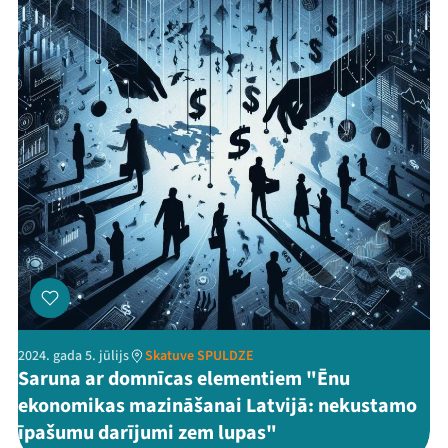
Mana programma
Festivāls
Programma
Arhīvs
Viņi bija LAMPĀ 2026
Jaunumi
Ziedo
2024. gada 5. jūlijs
Skatuve SPULDZE
Saruna ar domnīcas elementiem "Ēnu
Veikals
ekonomikas mazināšanai Latvijā: nekustamo
Kontakti
īpašumu darījumi zem lupas"