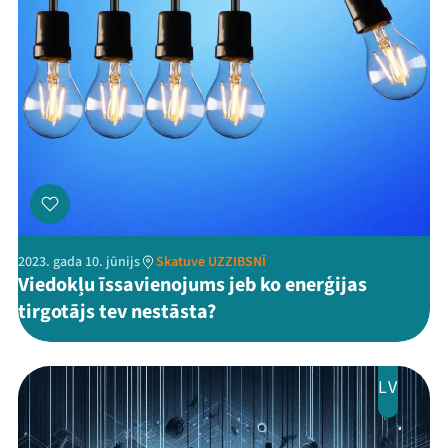
2023. gada 10. jūnijs
Skatuve UZZIBSNĪ
Viedokļu īssavienojums jeb ko enerģijas
tirgotājs tev nestāsta?
LV