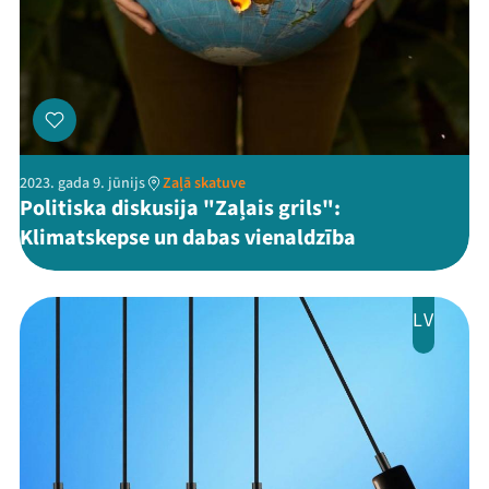
2023. gada 9. jūnijs
Zaļā skatuve
Politiska diskusija "Zaļais grils":
Klimatskepse un dabas vienaldzība
LV