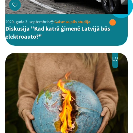
2020. gada 3. septembris
Gaismas pils studija
Diskusija "Kad katrā ģimenē Latvijā būs
elektroauto?"
LV