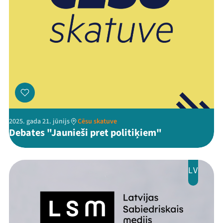
2025. gada 21. jūnijs
Cēsu skatuve
Debates "Jaunieši pret politiķiem"
LV