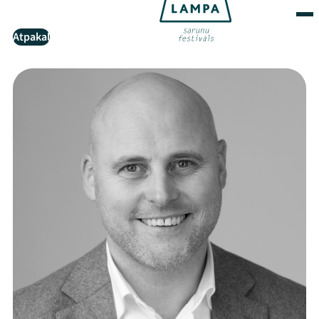
Atpakaļ