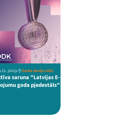
 21. jūnijs
Darba devēju telts
ktīva saruna "Latvijas E-
ojumu goda pjedestāls"