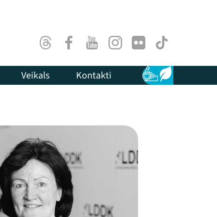
Threads
Facebook
Youtube
Instagram
Flick
TikTok
Veikals
Kontakti
Pieejamība
Ilgtspēja