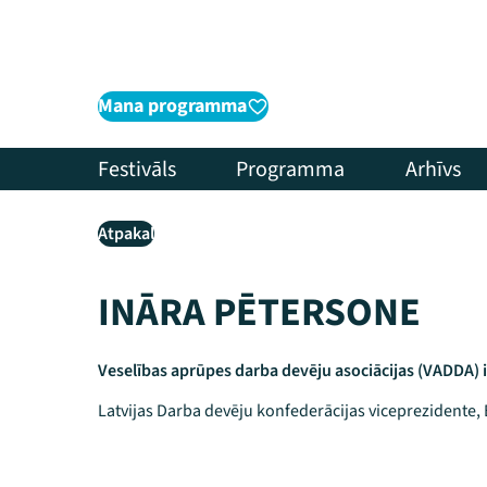
Mana programma
Festivāls
Programma
Arhīvs
Atpakaļ
INĀRA PĒTERSONE
Veselības aprūpes darba devēju asociācijas (VADDA) 
Latvijas Darba devēju konfederācijas viceprezidente