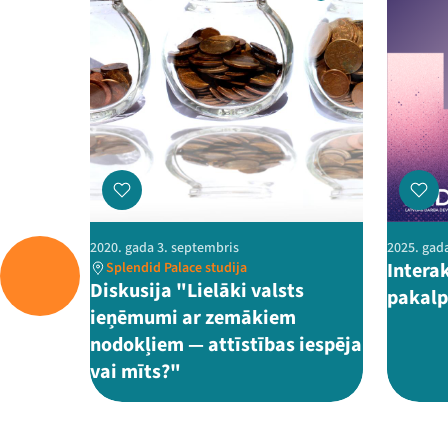
2020. gada 3. septembris
2025. gada
Intera
Splendid Palace studija
Diskusija "Lielāki valsts
pakalp
ieņēmumi ar zemākiem
nodokļiem — attīstības iespēja
vai mīts?"