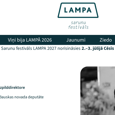
Viņi bija LAMPĀ 2026
Jaunumi
Ziedo
Sarunu festivāls LAMPA 2027 norisināsies
2.–3. jūlijā Cēsīs
izpilddirektore
, Bauskas novada deputāte