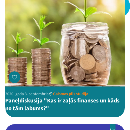
Arhīvs
Viņi bija LAMPĀ 2026
Jaunumi
Ziedo
Veikals
Kontakti
2020. gada 3. septembris
Gaismas pils studija
Paneļdiskusija "Kas ir zaļās finanses un kāds
no tām labums?"