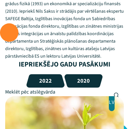
grādus fizikā (1993) un ekonomikā ar specializāciju finansēs
(2010). Iepriekš Nils Sakss ir strādājis par vērtēšanas ekspertu
SAFEGE Baltija, Izglītības inovācijas fonda un Sabiedrības
integrācijas fonda direktoru, Izglītības un zinātnes ministrijas
Eiropas integrācijas un ārvalstu palīdzības koordinācijas
departamenta un Stratēģiskās plānošanas departamenta
direktoru, Izglītības, zinātnes un kultūras atašeju Latvijas
pārstāvniecībā ES un lektoru Latvijas Universitātē.
IEPRIEKŠĒJO GADU PASĀKUMI
2022
2020
Mana programma
LV
Festivāls
Programma