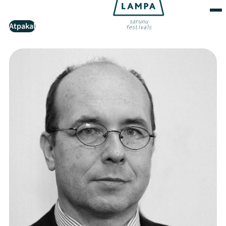
Atpakaļ