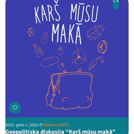
LV
Threads
Facebook
Youtube
X
Instagram
Flick
TikTok
2022. gada 1. jūlijs
Skatuve DOTS
Ģeopolitiska diskusija “Karš mūsu makā”