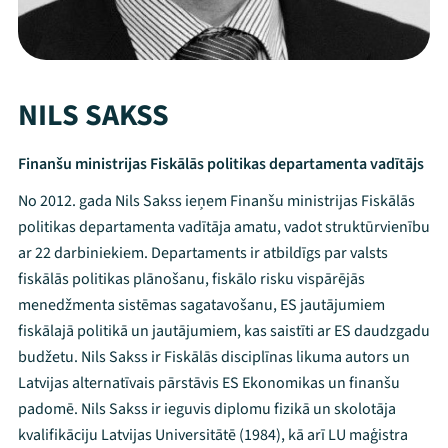
NILS SAKSS
Finanšu ministrijas Fiskālās politikas departamenta vadītājs
No 2012. gada Nils Sakss ieņem Finanšu ministrijas Fiskālās
politikas departamenta vadītāja amatu, vadot struktūrvienību
ar 22 darbiniekiem. Departaments ir atbildīgs par valsts
fiskālās politikas plānošanu, fiskālo risku vispārējās
menedžmenta sistēmas sagatavošanu, ES jautājumiem
fiskālajā politikā un jautājumiem, kas saistīti ar ES daudzgadu
budžetu. Nils Sakss ir Fiskālās disciplīnas likuma autors un
Latvijas alternatīvais pārstāvis ES Ekonomikas un finanšu
padomē. Nils Sakss ir ieguvis diplomu fizikā un skolotāja
kvalifikāciju Latvijas Universitātē (1984), kā arī LU maģistra