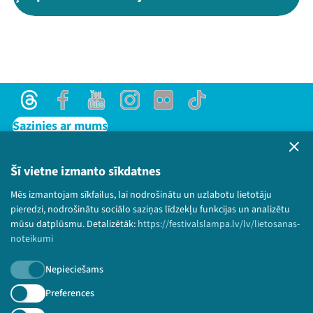
Threads
Facebook
Youtube
Instagram
Flick
TikTok
Sazinies ar mums
Privātuma politika
Lietošanas noteikumi un sīkdatņu politika
Šī vietne izmanto sīkdatnes
Bērnu aizsardzības politika
Mēs izmantojam sīkfailus, lai nodrošinātu un uzlabotu lietotāju
© 2026 Sarunu festivāls LAMPA Visas tiesības
pieredzi, nodrošinātu sociālo saziņas līdzekļu funkcijas un analizētu
paturētas.
mūsu datplūsmu. Detalizētāk:
https://festivalslampa.lv/lv/lietosanas-
noteikumi
Nepieciešams
Piesakies jaunumiem!
Preferences