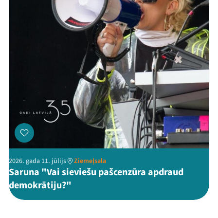
2026. gada 11. jūlijs
Ziemeļsala
Saruna "Vai sieviešu pašcenzūra apdraud
demokrātiju?"