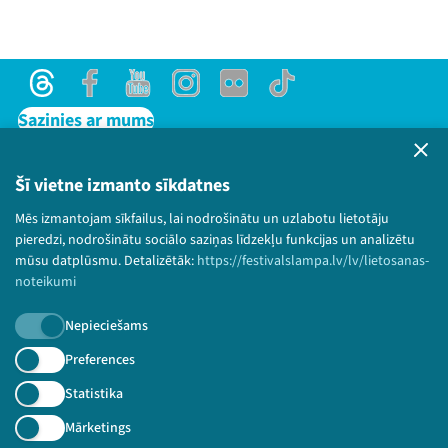
Threads
Facebook
Youtube
Instagram
Flick
TikTok
Sazinies ar mums
Privātuma politika
Lietošanas noteikumi un sīkdatņu politika
Šī vietne izmanto sīkdatnes
Bērnu aizsardzības politika
Mēs izmantojam sīkfailus, lai nodrošinātu un uzlabotu lietotāju
© 2026 Sarunu festivāls LAMPA Visas tiesības
pieredzi, nodrošinātu sociālo saziņas līdzekļu funkcijas un analizētu
paturētas.
mūsu datplūsmu. Detalizētāk:
https://festivalslampa.lv/lv/lietosanas-
noteikumi
Nepieciešams
Piesakies jaunumiem!
Preferences
Statistika
Nepalaid garām aktuālāko informāciju!
Mārketings