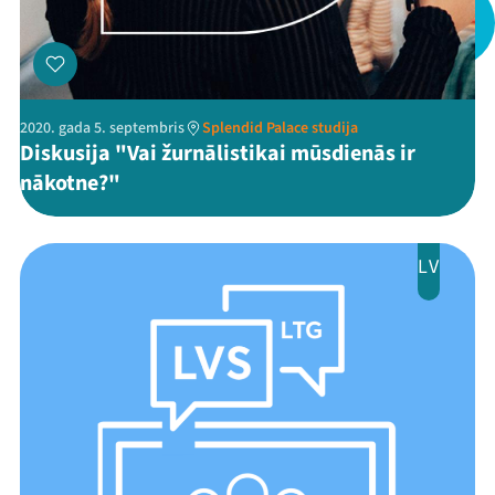
Mana programma
Festivāls
2020. gada 5. septembris
Splendid Palace studija
Diskusija "Vai žurnālistikai mūsdienās ir
Programma
nākotne?"
Arhīvs
LV
Viņi bija LAMPĀ 2026
Jaunumi
Ziedo
Veikals
Kontakti