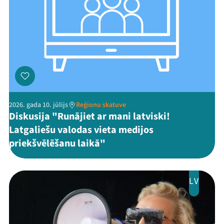
2026. gada 10. jūlijs
Reģionu skatuve
Threads
Facebook
Youtube
X
Instagram
Flick
TikTok
Diskusija "Runājiet ar mani latviski!
Latgaliešu valodas vieta medijos
priekšvēlēšanu laikā"
LV