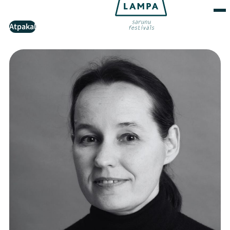
Atpakaļ