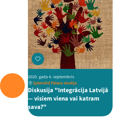
2020. gada 4. septembris
Splendid Palace studija
Diskusija "Integrācija Latvijā
— visiem viena vai katram
sava?"