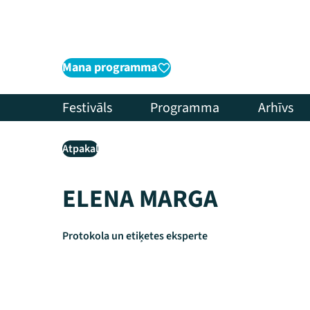
Mana programma
Festivāls
Programma
Arhīvs
Atpakaļ
ELENA MARGA
Protokola un etiķetes eksperte