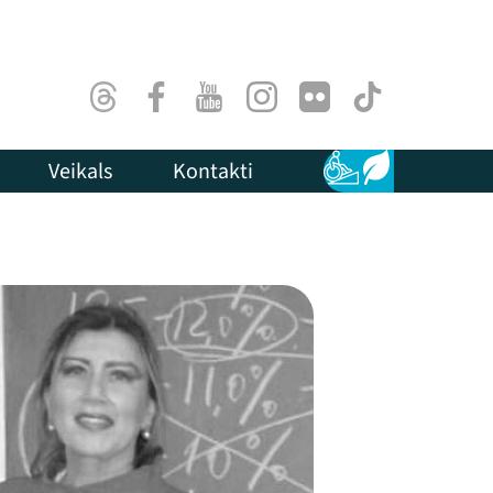
Threads
Facebook
Youtube
Instagram
Flick
TikTok
Veikals
Kontakti
Pieejamība
Ilgtspēja