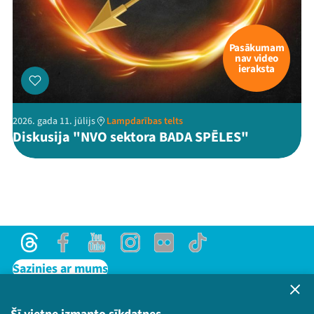
Pasākumam
nav video
ieraksta
2026. gada 11. jūlijs
Lampdarības telts
Diskusija "NVO sektora BADA SPĒLES"
Threads
Facebook
Youtube
Instagram
Flick
TikTok
Sazinies ar mums
Privātuma politika
Lietošanas noteikumi un sīkdatņu politika