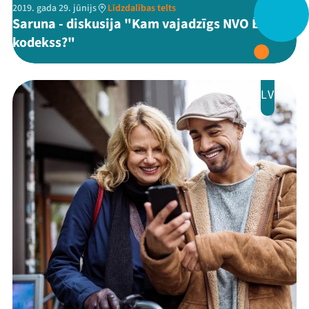
2019. gada 29. jūnijs
Līdzdalības telts
Festivāls
Saruna - diskusija "Kam vajadzīgs NVO Ētikas
kodekss?"
Programma
Arhīvs
LV
Viņi bija LAMPĀ 2026
Jaunumi
Ziedo
Veikals
Kontakti