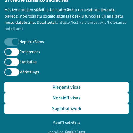
Šī vietne izmanto sīkdatnes
Bērnu aizsardzības politika
Mēs izmantojam sīkfailus, lai nodrošinātu un uzlabotu lietotāju
© 2026 Sarunu festivāls LAMPA Visas tiesības
pieredzi, nodrošinātu sociālo saziņas līdzekļu funkcijas un analizētu
paturētas.
mūsu datplūsmu. Detalizētāk:
https://festivalslampa.lv/lv/lietosanas-
noteikumi
Nepieciešams
Piesakies jaunumiem!
Preferences
Statistika
Nepalaid garām aktuālāko informāciju!
Mārketings
Pieņemt visas
Pieteikties
Noraidīt visas
🔗 https://festivalslampa.lv/lv/dalibnieki/2772
Saglabāt izvēli
Skatīt vairāk
→
CookieForte
Nodrošina