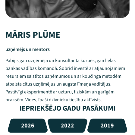
MĀRIS PLŪME
uzņēmējs un mentors
Pabijis gan uzņēmēja un konsultanta kurpēs, gan lielas
bankas vadības komandā. Šobrīd investē ar atjaunojamiem
resursiem saistītos uzņēmumos un ar koučinga metodēm
atbalsta citus uzņēmējus un augsta līmeņa vadītājus.
Pastāvīgi eksperimentē ar uzturu, fiziskām un garīgām
praksēm. Vides, īpaši dzīvnieku tiesību aktīvists.
IEPRIEKŠĒJO GADU PASĀKUMI
2026
2022
2019