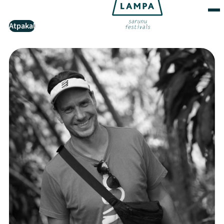
Atpakaļ