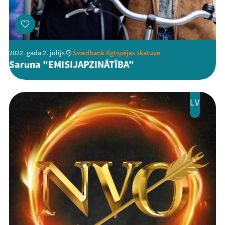
2022. gada 2. jūlijs
Swedbank Ilgtspējas skatuve
Threads
Facebook
Youtube
X
Instagram
Flick
TikTok
Saruna "EMISIJAPZINĀTĪBA"
LV