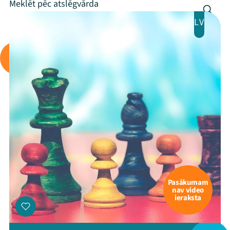
LV
Pasākumam
nav video
ieraksta
Mana programma