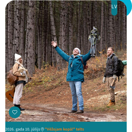
LV
Kontakti
Threads
Facebook
Youtube
X
Instagram
Flick
TikTok
2026. gada 10. jūlijs
"Vēžojam kopā!" telts