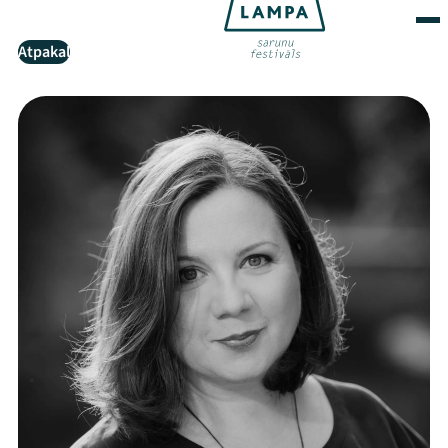
Atpakaļ