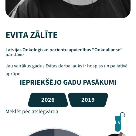
EVITA ZĀLĪTE
Latvijas Onkoloģisko pacientu apvienības “Onkoalianse”
pārstāve
Jau vairākus gadus Evitas darba lauks ir hospiss un paliatīvā
aprūpe.
IEPRIEKŠĒJO GADU PASĀKUMI
2026
2019
LV