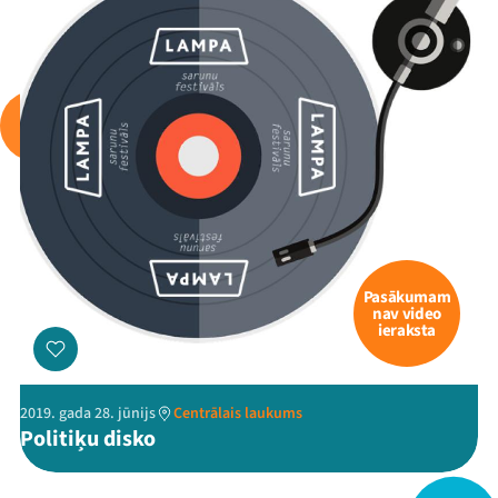
Mana programma
Festivāls
Programma
Arhīvs
Pasākumam
nav video
ieraksta
Viņi bija LAMPĀ 2026
Jaunumi
2019. gada 28. jūnijs
Centrālais laukums
Politiķu disko
Ziedo
Veikals