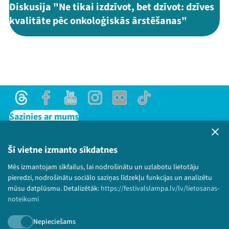
Diskusija "Ne tikai izdzīvot, bet dzīvot: dzīves
kvalitāte pēc onkoloģiskās ārstēšanas"
Threads
Facebook
Youtube
Instagram
Flick
TikTok
Sazinies ar mums
Privātuma politika
Lietošanas noteikumi un sīkdatņu politika
Šī vietne izmanto sīkdatnes
Bērnu aizsardzības politika
Mēs izmantojam sīkfailus, lai nodrošinātu un uzlabotu lietotāju
© 2026 Sarunu festivāls LAMPA Visas tiesības
pieredzi, nodrošinātu sociālo saziņas līdzekļu funkcijas un analizētu
paturētas.
mūsu datplūsmu. Detalizētāk:
https://festivalslampa.lv/lv/lietosanas-
noteikumi
Nepieciešams