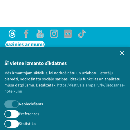
Threads
Facebook
Youtube
Instagram
Flick
TikTok
Sazinies ar mums
Privātuma politika
Lietošanas noteikumi un sīkdatņu politika
Šī vietne izmanto sīkdatnes
Bērnu aizsardzības politika
Mēs izmantojam sīkfailus, lai nodrošinātu un uzlabotu lietotāju
© 2026 Sarunu festivāls LAMPA Visas tiesības
pieredzi, nodrošinātu sociālo saziņas līdzekļu funkcijas un analizētu
paturētas.
mūsu datplūsmu. Detalizētāk:
https://festivalslampa.lv/lv/lietosanas-
noteikumi
Nepieciešams
Piesakies jaunumiem!
Preferences
Statistika
Nepalaid garām aktuālāko informāciju!