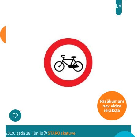
LV
Pasākumam
nav video
ieraksta
2019. gada 28. jūnijs
STARO skatuve