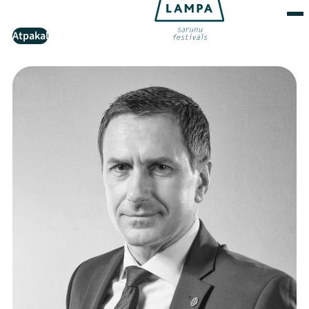
Atpakaļ