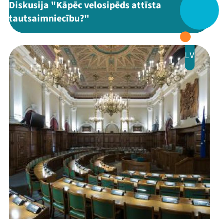
Diskusija "Kāpēc velosipēds attīsta
tautsaimniecību?"
LV