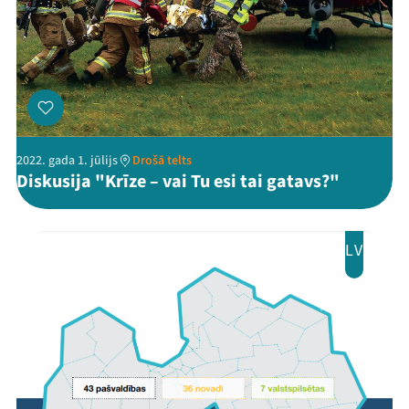
Kontakti
2022. gada 1. jūlijs
Drošā telts
Diskusija "Krīze – vai Tu esi tai gatavs?"
Threads
Facebook
Youtube
X
Instagram
Flick
TikTok
LV