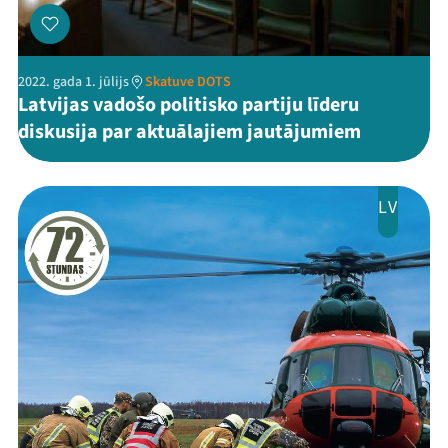
Mana programma
2022. gada 1. jūlijs
Skatuve DOTS
Latvijas vadošo politisko partiju līderu
diskusija par aktuālajiem jautājumiem
Festivāls
Programma
LV
Arhīvs
Viņi bija LAMPĀ 2026
Jaunumi
Ziedo
Veikals