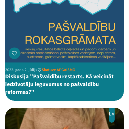
2022. gada 2. jūlijs
Skatuve APGAISMO
Diskusija "Pašvaldību restarts. Kā veicināt
iedzīvotāju ieguvumus no pašvaldību
reformas?"
LV