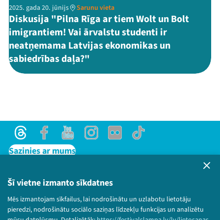
2025. gada 20. jūnijs
Sarunu vieta
Diskusija "Pilna Rīga ar tiem Wolt un Bolt
imigrantiem! Vai ārvalstu studenti ir
neatņemama Latvijas ekonomikas un
sabiedrības daļa?"
Threads
Facebook
Youtube
Instagram
Flick
TikTok
Sazinies ar mums
Privātuma politika
Lietošanas noteikumi un sīkdatņu politika
Šī vietne izmanto sīkdatnes
Bērnu aizsardzības politika
Mēs izmantojam sīkfailus, lai nodrošinātu un uzlabotu lietotāju
© 2026 Sarunu festivāls LAMPA Visas tiesības
pieredzi, nodrošinātu sociālo saziņas līdzekļu funkcijas un analizētu