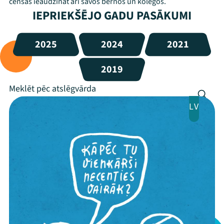
cenšas ieaudzināt arī savos bērnos un kolēģos.
IEPRIEKŠĒJO GADU PASĀKUMI
2025
2024
2021
2019
LV