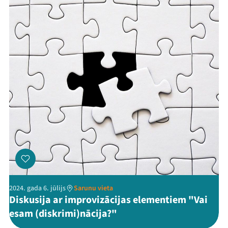
Threads
Facebook
Youtube
X
Instagram
Flick
TikTok
2024. gada 6. jūlijs
Sarunu vieta
Diskusija ar improvizācijas elementiem "Vai
esam (diskrimi)nācija?"