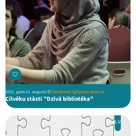
Programma
Arhīvs
Viņi bija LAMPĀ 2026
Jaunumi
Ziedo
Veikals
2021. gada 21. augusts
Swedbank Ilgtspējas skatuve
Kontakti
Cilvēku stāsti "Dzīvā bibliotēka"
LV