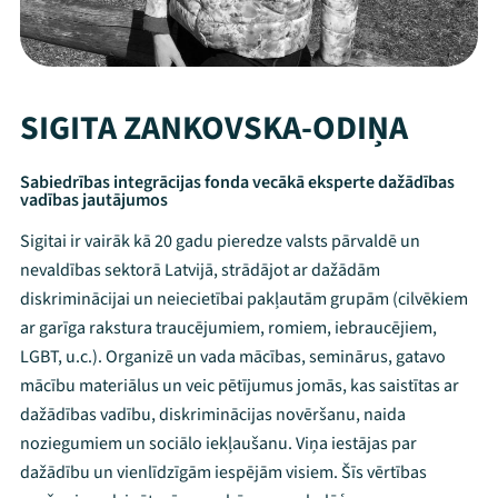
SIGITA ZANKOVSKA-ODIŅA
Sabiedrības integrācijas fonda vecākā eksperte dažādības
vadības jautājumos
Sigitai ir vairāk kā 20 gadu pieredze valsts pārvaldē un
nevaldības sektorā Latvijā, strādājot ar dažādām
diskriminācijai un neiecietībai pakļautām grupām (cilvēkiem
ar garīga rakstura traucējumiem, romiem, iebraucējiem,
LGBT, u.c.). Organizē un vada mācības, seminārus, gatavo
mācību materiālus un veic pētījumus jomās, kas saistītas ar
dažādības vadību, diskriminācijas novēršanu, naida
noziegumiem un sociālo iekļaušanu. Viņa iestājas par
dažādību un vienlīdzīgām iespējām visiem. Šīs vērtības