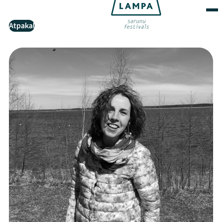
Atpakaļ