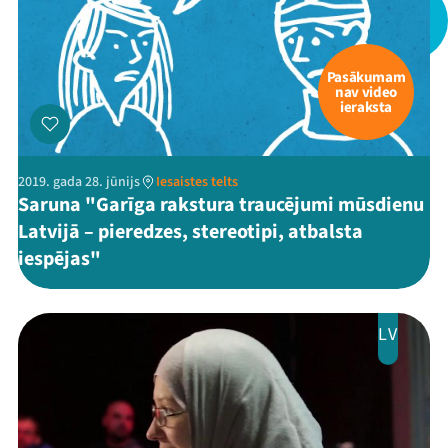
Pasākumam
nav video
ieraksta
2019. gada 28. jūnijs
Iesaistes telts
Saruna "Garīga rakstura traucējumi mūsdienu
Latvijā – pieredzes, stereotipi, atbalsta
iespējas"
LV
Mana programma
Festivāls