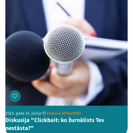
Jaunumi
Ziedo
Veikals
Kontakti
Threads
Facebook
Youtube
X
Instagram
Flick
TikTok
2023. gada 10. jūnijs
Skatuve APGAISMO
Diskusija "Clickbait: ko žurnālists Tev
nestāsta?"