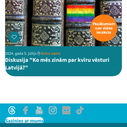
Pasākumam
nav video
ieraksta
2024. gada 5. jūlijs
Kvīru nams
Diskusija "Ko mēs zinām par kvīru vēsturi
Latvijā?"
Threads
Facebook
Youtube
Instagram
Flick
TikTok
Sazinies ar mums