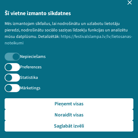
Privātuma politika
Lietošanas noteikumi un sīkdatņu politika
Šī vietne izmanto sīkdatnes
Bērnu aizsardzības politika
Mēs izmantojam sīkfailus, lai nodrošinātu un uzlabotu lietotāju
© 2026 Sarunu festivāls LAMPA Visas tiesības
pieredzi, nodrošinātu sociālo saziņas līdzekļu funkcijas un analizētu
paturētas.
mūsu datplūsmu. Detalizētāk:
https://festivalslampa.lv/lv/lietosanas-
noteikumi
Nepieciešams
Piesakies jaunumiem!
Preferences
Statistika
Nepalaid garām aktuālāko informāciju!
Mārketings
Pieņemt visas
Pieteikties
Noraidīt visas
🔗 https://festivalslampa.lv/lv/dalibnieki/2170
Saglabāt izvēli