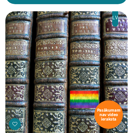
LV
Pasākumam
nav video
ieraksta