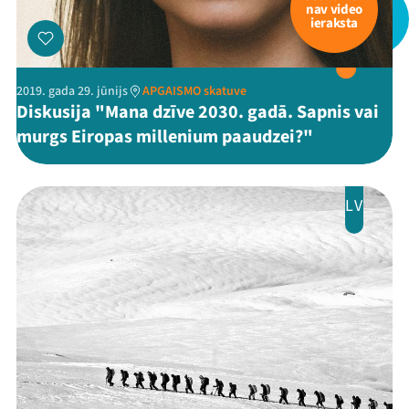
nav video
ieraksta
2019. gada 29. jūnijs
APGAISMO skatuve
Diskusija "Mana dzīve 2030. gadā. Sapnis vai
murgs Eiropas millenium paaudzei?"
LV