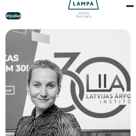
Atpakaļ