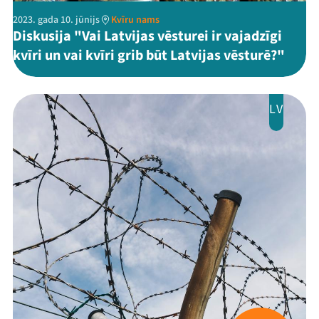
2023. gada 10. jūnijs
Kvīru nams
Diskusija "Vai Latvijas vēsturei ir vajadzīgi
kvīri un vai kvīri grib būt Latvijas vēsturē?"
LV