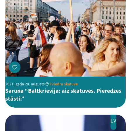
Mana programma
Festivāls
2021. gada 20. augusts
Zviedru skatuve
Saruna “Baltkrievija: aiz skatuves. Pieredzes
Programma
stāsti.”
Arhīvs
Viņi bija LAMPĀ 2026
LV