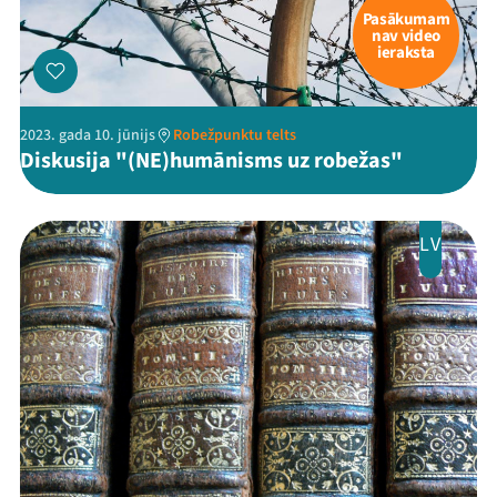
Pasākumam
nav video
ieraksta
2023. gada 10. jūnijs
Robežpunktu telts
Diskusija "(NE)humānisms uz robežas"
LV