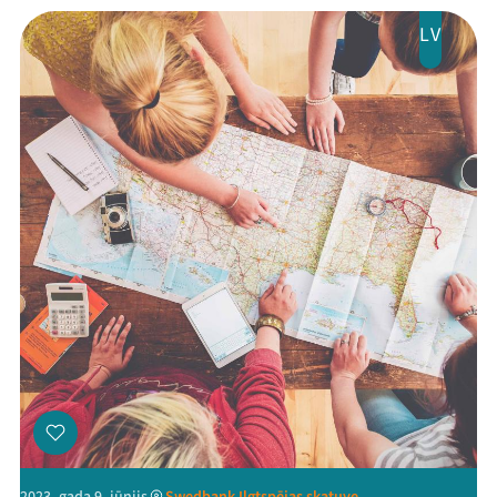
Mana programma
LV
Festivāls
Programma
Arhīvs
Viņi bija LAMPĀ 2026
Jaunumi
Ziedo
Veikals
Kontakti