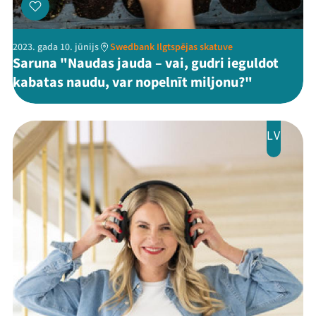
2023. gada 10. jūnijs
Swedbank Ilgtspējas skatuve
Saruna "Naudas jauda – vai, gudri ieguldot
kabatas naudu, var nopelnīt miljonu?"
LV