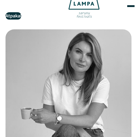
Atpakaļ