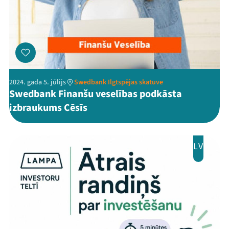
2024. gada 5. jūlijs
Swedbank Ilgtspējas skatuve
Swedbank Finanšu veselības podkāsta
izbraukums Cēsīs
LV