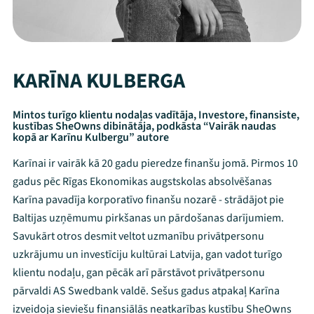
KARĪNA KULBERGA
Mintos turīgo klientu nodaļas vadītāja, Investore, finansiste,
kustības SheOwns dibinātāja, podkāsta “Vairāk naudas
kopā ar Karīnu Kulbergu” autore
Karīnai ir vairāk kā 20 gadu pieredze finanšu jomā. Pirmos 10
gadus pēc Rīgas Ekonomikas augstskolas absolvēšanas
Karīna pavadīja korporatīvo finanšu nozarē - strādājot pie
Baltijas uzņēmumu pirkšanas un pārdošanas darījumiem.
Savukārt otros desmit veltot uzmanību privātpersonu
uzkrājumu un investīciju kultūrai Latvija, gan vadot turīgo
klientu nodaļu, gan pēcāk arī pārstāvot privātpersonu
pārvaldi AS Swedbank valdē. Sešus gadus atpakaļ Karīna
izveidoja sieviešu finansiālās neatkarības kustību SheOwns