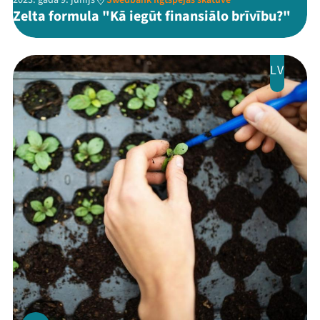
2023. gada 9. jūnijs
Swedbank Ilgtspējas skatuve
Zelta formula "Kā iegūt finansiālo brīvību?"
LV
Threads
Facebook
Youtube
X
Instagram
Flick
TikTok