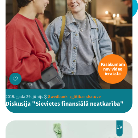
Pasākumam
nav video
ieraksta
2019. gada 29. jūnijs
Swedbank izglītības skatuve
Diskusija "Sievietes finansiālā neatkarība"
LV