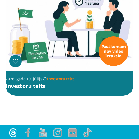
Pasākumam
nav video
ieraksta
2026. gada 10. jūlijs
Investoru telts
Investoru telts
Threads
Facebook
Youtube
Instagram
Flick
TikTok