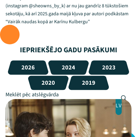
(instagram @sheowns_by_k) ar nu jau gandrīz 8 tūkstošiem
sekotāju, kā arī 2025.gada maijā kļuva par autori podkāstam
“Vairāk naudas kopā ar Karīnu Kulbergu”
IEPRIEKŠĒJO GADU PASĀKUMI
2026
2024
2023
2020
2019
LV