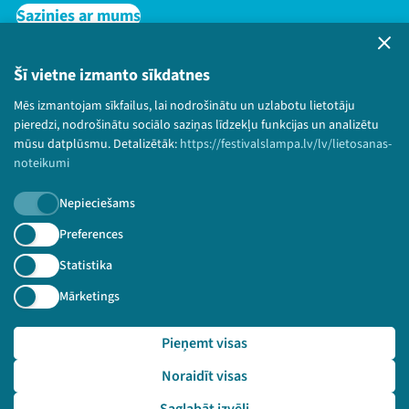
Sazinies ar mums
Privātuma politika
Lietošanas noteikumi un sīkdatņu politika
Šī vietne izmanto sīkdatnes
Bērnu aizsardzības politika
Mēs izmantojam sīkfailus, lai nodrošinātu un uzlabotu lietotāju
© 2026 Sarunu festivāls LAMPA Visas tiesības
pieredzi, nodrošinātu sociālo saziņas līdzekļu funkcijas un analizētu
paturētas.
mūsu datplūsmu. Detalizētāk:
https://festivalslampa.lv/lv/lietosanas-
noteikumi
Nepieciešams
Piesakies jaunumiem!
Preferences
Statistika
Nepalaid garām aktuālāko informāciju!
Mārketings
Pieņemt visas
Pieteikties
Noraidīt visas
🔗 https://festivalslampa.lv/lv/dalibnieki/2119